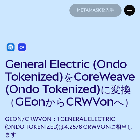
METAMASKを入手
METAMASKを入手
General Electric (Ondo
Tokenized)をCoreWeave
(Ondo Tokenized)に変換
（GEonからCRWVonへ）
GEON/CRWVON：1 GENERAL ELECTRIC
(ONDO TOKENIZED)は4.2578 CRWVONに相当し
ます