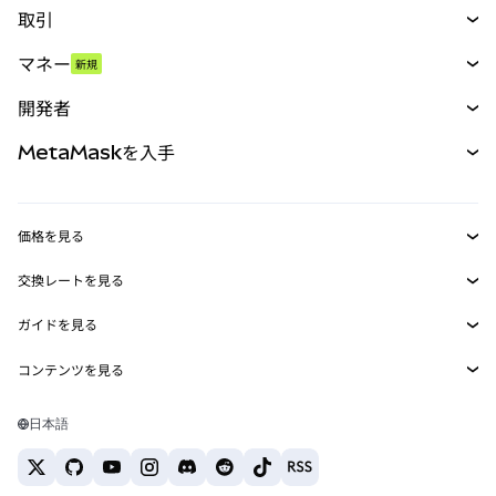
取引
スワップ
マネー
新規
予測
新規
購入
開発者
パーペチュアル
新規
カード
ドキュメントを表示
MetaMaskを入手
RWA
mUSD
新規
ダッシュボード
トランザクションシールド
収益化
Smart Accounts Kit
Agent Wallet
新規
価格を見る
埋め込みウォレット
Snaps
ビットコインの価格
交換レートを見る
MetaMask Connect
イーサリアムの価格
報酬
新規
BTC→USD
Solanaの価格
ガイドを見る
Snaps
セキュリティ
ETH→USD
BTCの購入
Shiba Inuの価格
USDT→INR
コンテンツを見る
Web3サービス
サポート
ETHの購入
Pepeの価格
ビットコインウォレット
BTC→USDT
SOLの購入
キャリア
Tetherの価格
Solanaウォレット
日本語
BTC→INR
PEPEの購入
お問い合わせ
USDCの価格
おすすめの暗号資産カード
ETH→USDT
USDTの購入
Chanlinkの価格
おすすめのモバイル暗号資産ウォレット