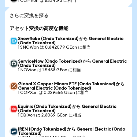
1 COHRon は $334.93 に相当
さらに変換を探る
アセット変換の高度な機能
Snowflake (Ondo Tokenized) から General Electric
(Ondo Tokenized)
1 SNOWon は 0.842079 GEon に相当
ServiceNow (Ondo Tokenized) から General Electric
(Ondo Tokenized)
1 NOWon は 1.5458 GEon に相当
Global X Copper Miners ETF (Ondo Tokenized) から
General Electric (Ondo Tokenized)
1 COPXon は 0.229556 GEon に相当
Equinix (Ondo Tokenized) から General Electric
(Ondo Tokenized)
1 EQIXon は 2.8039 GEon に相当
IREN (Ondo Tokenized) から General Electric (Ondo
Tokenized)