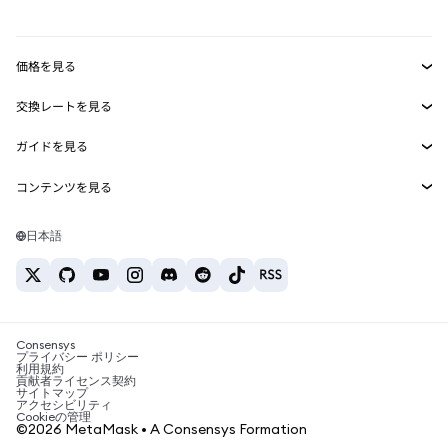
mUSD
新規
ダッシュボード
トランザクションシールド
収益化
Smart Accounts Kit
Agent Wallet
新規
価格を見る
埋め込みウォレット
Snaps
ビットコインの価格
交換レートを見る
MetaMask Connect
イーサリアムの価格
報酬
新規
BTC→USD
Solanaの価格
ガイドを見る
Snaps
セキュリティ
ETH→USD
BTCの購入
Shiba Inuの価格
USDT→INR
コンテンツを見る
Web3サービス
サポート
ETHの購入
Pepeの価格
ビットコインウォレット
BTC→USDT
SOLの購入
キャリア
Tetherの価格
Solanaウォレット
日本語
BTC→INR
PEPEの購入
お問い合わせ
USDCの価格
おすすめの暗号資産カード
ETH→USDT
USDTの購入
Chanlinkの価格
おすすめのモバイル暗号資産ウォレット
USDT→PHP
USDCの購入
Polymarketとは？
BTC→EUR
SHIBの購入
Consensys
税制関連ニュース
プライバシー ポリシー
利用規約
BNBの購入
貢献者ライセンス契約
暗号資産の購入方法は？
サイトマップ
アクセシビリティ
ビットコインを売るには？
Cookieの管理
©2026 MetaMask • A Consensys Formation