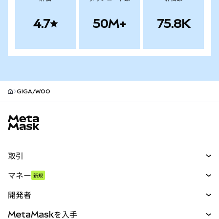
4.7
50M+
75.8K
GIGA/WOO
MetaMaskサイトフッター
取引
スワップ
マネー
新規
予測
新規
購入
開発者
パーペチュアル
新規
カード
ドキュメントを表示
MetaMaskを入手
RWA