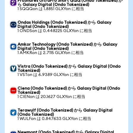
ProShares UltraPro Short QQQ (Ondo Tokenized) か
ら Galaxy Digital (Ondo Tokenized)
1 SQQQon は 1.8851 GLXYon に相当
Ondas Holdings (Ondo Tokenized) から Galaxy
Digital (Ondo Tokenized)
1 ONDSon は 0.448225 GLXYon に相当
Amkor Technology (Ondo Tokenized) から Galaxy
Digital (Ondo Tokenized)
1 AMKRon は 2.7115 GLXYon に相当
Vistra (Ondo Tokenized) から Galaxy Digital (Ondo
Tokenized)
1 VSTon は 6.9389 GLXYon に相当
Ciena (Ondo Tokenized) から Galaxy Digital (Ondo
Tokenized)
1 CIENon は 20.1627 GLXYon に相当
Terawulf (Ondo Tokenized) から Galaxy Digital
(Ondo Tokenized)
1 WULFon は 0.847633 GLXYon に相当
Newmont (Ondo Tokenized) から Galaxy Digital