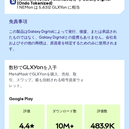
(Ondo Tokenized)
1 NEMon は 5.6312 GLXYon に相当
免責事項
この製品はGalaxy Digitalによって発行、後援、または承認され
たものではなく、Galaxy Digitalとの提携もありません。会社名
およびその他の商標は、原資産を特定するためのみに使用されま
す。
数秒でGLXYonを入手
MetaMaskでGLXYonを購入、売却、取
引、スワップ。最も信頼される暗号資産ウォ
レット。
Google Play
評価
ダウンロード数
評価数
4.4
10M+
483.9K