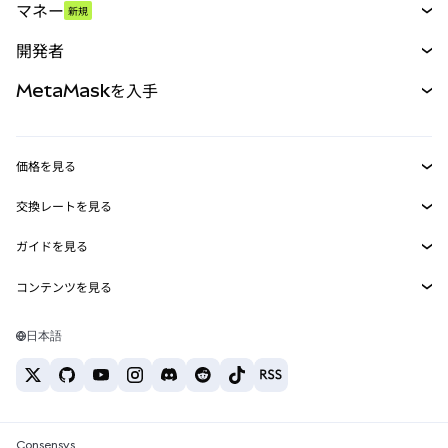
マネー
新規
予測
新規
購入
開発者
パーペチュアル
新規
カード
ドキュメントを表示
MetaMaskを入手
RWA
mUSD
新規
ダッシュボード
トランザクションシールド
収益化
Smart Accounts Kit
Agent Wallet
新規
価格を見る
埋め込みウォレット
Snaps
ビットコインの価格
交換レートを見る
MetaMask Connect
イーサリアムの価格
報酬
新規
BTC→USD
Solanaの価格
ガイドを見る
Snaps
セキュリティ
ETH→USD
BTCの購入
Shiba Inuの価格
USDT→INR
コンテンツを見る
Web3サービス
サポート
ETHの購入
Pepeの価格
ビットコインウォレット
BTC→USDT
SOLの購入
キャリア
Tetherの価格
Solanaウォレット
日本語
BTC→INR
PEPEの購入
お問い合わせ
USDCの価格
おすすめの暗号資産カード
ETH→USDT
USDTの購入
Chanlinkの価格
おすすめのモバイル暗号資産ウォレット
USDT→PHP
USDCの購入
Polymarketとは？
BTC→EUR
SHIBの購入
Consensys