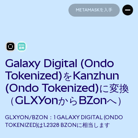
METAMASKを入手
METAMASKを入手
Galaxy Digital (Ondo
Tokenized)をKanzhun
(Ondo Tokenized)に変換
（GLXYonからBZonへ）
GLXYON/BZON：1 GALAXY DIGITAL (ONDO
TOKENIZED)は1.2328 BZONに相当します