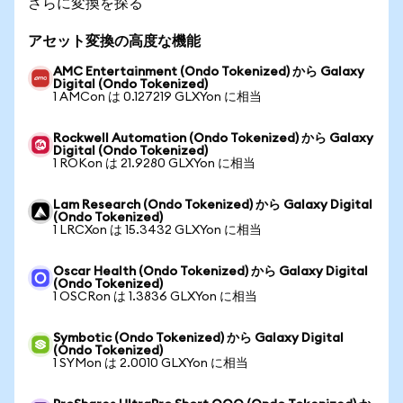
さらに変換を探る
アセット変換の高度な機能
AMC Entertainment (Ondo Tokenized) から Galaxy
Digital (Ondo Tokenized)
1 AMCon は 0.127219 GLXYon に相当
Rockwell Automation (Ondo Tokenized) から Galaxy
Digital (Ondo Tokenized)
1 ROKon は 21.9280 GLXYon に相当
Lam Research (Ondo Tokenized) から Galaxy Digital
(Ondo Tokenized)
1 LRCXon は 15.3432 GLXYon に相当
Oscar Health (Ondo Tokenized) から Galaxy Digital
(Ondo Tokenized)
1 OSCRon は 1.3836 GLXYon に相当
Symbotic (Ondo Tokenized) から Galaxy Digital
(Ondo Tokenized)
1 SYMon は 2.0010 GLXYon に相当