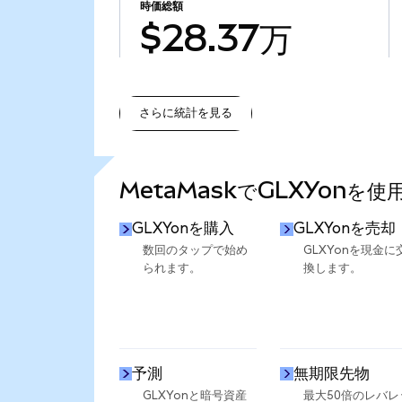
時価総額
$28.37万
さらに統計を見る
さらに統計を見る
MetaMaskでGLXYonを
GLXYonを購入
GLXYonを売却
数回のタップで始め
GLXYonを現金に
られます。
換します。
予測
無期限先物
GLXYonと暗号資産
最大50倍のレバレ