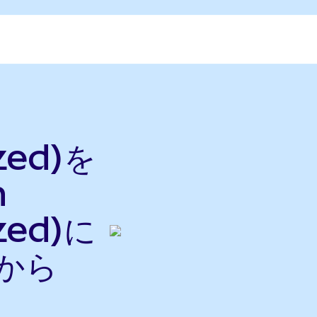
zed)を
h
zed)に
nから