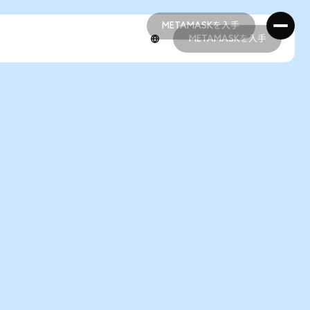
METAMASKを入手
METAMASKを入手
METAMASKを入手
METAMASKを入手