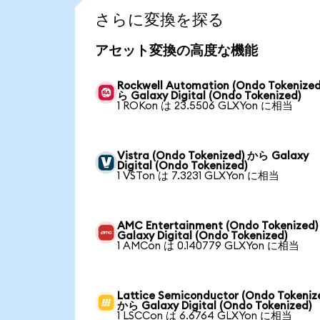
さらに変換を探る
アセット変換の高度な機能
Rockwell Automation (Ondo Tokenize
ら Galaxy Digital (Ondo Tokenized)
1 ROKon は 23.5506 GLXYon に相当
Vistra (Ondo Tokenized) から Galaxy
Digital (Ondo Tokenized)
1 VSTon は 7.3231 GLXYon に相当
AMC Entertainment (Ondo Tokenized
Galaxy Digital (Ondo Tokenized)
1 AMCon は 0.140779 GLXYon に相当
Lattice Semiconductor (Ondo Tokeniz
から Galaxy Digital (Ondo Tokenized)
1 LSCCon は 6.6764 GLXYon に相当