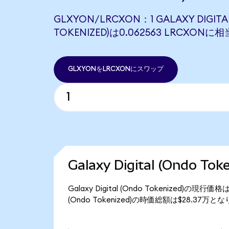
GLXYON/LRCXON：1 GALAXY DIGITA
TOKENIZED)は0.062563 LRCXON
GLXYONをLRCXONにスワップ
Galaxy Digital (Ondo 
Galaxy Digital (Ondo Tokenized)の現
(Ondo Tokenized)の時価総額は$28.37万と