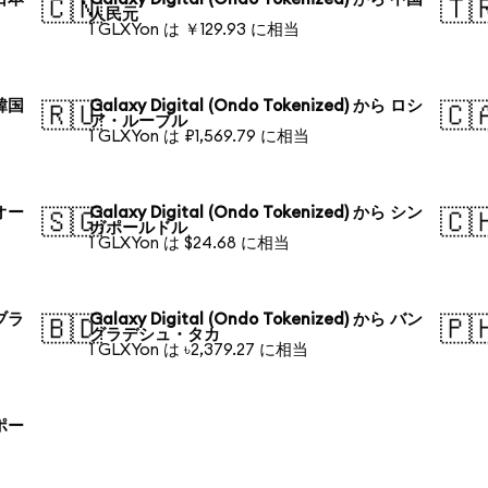
🇨🇳
🇹
人民元
1 GLXYon は ￥129.93 に相当
 韓国
Galaxy Digital (Ondo Tokenized) から ロシ
🇷🇺
🇨
ア・ルーブル
1 GLXYon は ₽1,569.79 に相当
 オー
Galaxy Digital (Ondo Tokenized) から シン
🇸🇬
🇨
ガポールドル
1 GLXYon は $24.68 に相当
 ブラ
Galaxy Digital (Ondo Tokenized) から バン
🇧🇩
🇵
グラデシュ・タカ
1 GLXYon は ৳2,379.27 に相当
 ポー