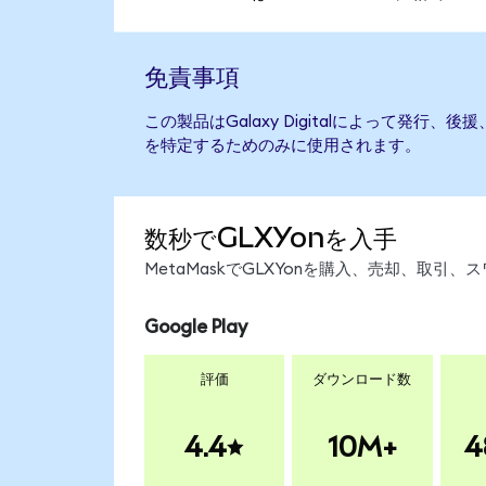
免責事項
この製品はGalaxy Digitalによって発行
を特定するためのみに使用されます。
数秒でGLXYonを入手
MetaMaskでGLXYonを購入、売却、取
Google Play
評価
ダウンロード数
4.4
10M+
4