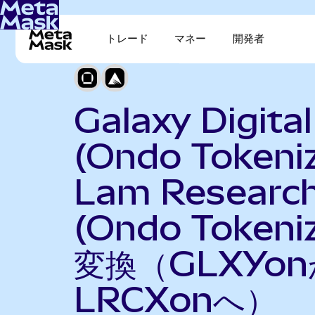
トレード
マネー
開発者
Galaxy Digital
(Ondo Tokeni
Lam Researc
(Ondo Tokeni
変換（GLXYo
LRCXonへ）