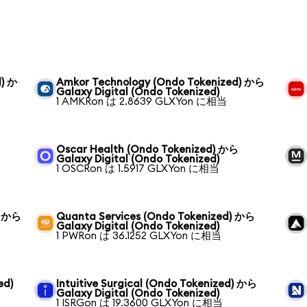
d) か
Amkor Technology (Ondo Tokenized) から
Galaxy Digital (Ondo Tokenized)
1 AMKRon は 2.8639 GLXYon に相当
Oscar Health (Ondo Tokenized) から
Galaxy Digital (Ondo Tokenized)
1 OSCRon は 1.5917 GLXYon に相当
) から
Quanta Services (Ondo Tokenized) から
Galaxy Digital (Ondo Tokenized)
1 PWRon は 36.1252 GLXYon に相当
ed)
Intuitive Surgical (Ondo Tokenized) から
Galaxy Digital (Ondo Tokenized)
1 ISRGon は 19.3600 GLXYon に相当