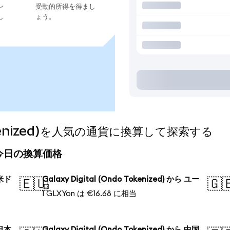
ン
受動的所得を得まし
し
ょう。
o Tokenized)を人気の通貨に換算して探索する
ed)の今日の換算価格
 米ド
Galaxy Digital (Ondo Tokenized) から ユー
🇪🇺
🇬
ロ
1 GLXYon は €16.68 に相当
 日本
Galaxy Digital (Ondo Tokenized) から 中国