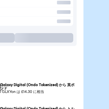
Galaxy Digital (Ondo Tokenized) から 英ポ

ンド
1 GLXYon は £14.30 に相当
Galaxy Digital (Ondo Tokenized) から トル