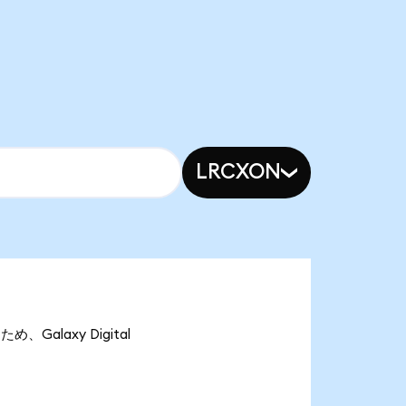
LRCXON
め、Galaxy Digital