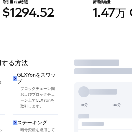
取引量
(24時間)
循環供給量
$1294.52
1.47万
使用する方法
取引
GLXYonをスワッ
プ
交
ブロックチェーン間
およびブロックチェ
ーン上でGLXYonを
15分
30分
取引します。
ステーキング
ッ
暗号資産を運用して