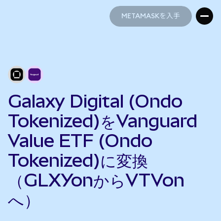
METAMASKを入手
METAMASKを入手
Galaxy Digital (Ondo
Tokenized)をVanguard
Value ETF (Ondo
Tokenized)に変換
（GLXYonからVTVon
へ）