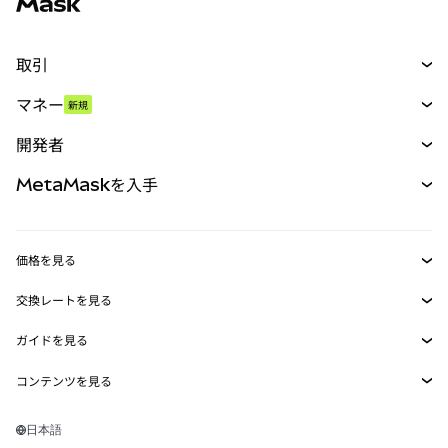
取引
スワップ
マネー
新規
予測
新規
購入
開発者
パーペチュアル
新規
カード
ドキュメントを表示
MetaMaskを入手
RWA
mUSD
新規
ダッシュボード
トランザクションシールド
収益化
Smart Accounts Kit
Agent Wallet
新規
価格を見る
埋め込みウォレット
Snaps
ビットコインの価格
交換レートを見る
MetaMask Connect
イーサリアムの価格
報酬
新規
BTC→USD
Solanaの価格
ガイドを見る
Snaps
セキュリティ
ETH→USD
BTCの購入
Shiba Inuの価格
USDT→INR
コンテンツを見る
Web3サービス
サポート
ETHの購入
Pepeの価格
ビットコインウォレット
BTC→USDT
SOLの購入
キャリア
Tetherの価格
Solanaウォレット
日本語
BTC→INR