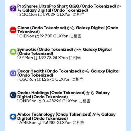
ProShares UltraPro Short QQQ (Ondo Tokenized) か
ら Galaxy Digital (Ondo Tokenized)
1 SQQQon は 1.9029 GLXYon に相当
Ciena (Ondo Tokenized) から Galaxy Digital (Ondo
Tokenized)
1 CIENon は 19.7011 GLXYon に相当
Symbotic (Ondo Tokenized) から Galaxy Digital
(Ondo Tokenized)
1 SYMon は 1.9773 GLXYon に相当
Oscar Health (Ondo Tokenized) から Galaxy Digital
(Ondo Tokenized)
1 OSCRon は 1.2670 GLXYon に相当
Ondas Holdings (Ondo Tokenized) から Galaxy
Digital (Ondo Tokenized)
1 ONDSon は 0.428296 GLXYon に相当
Amkor Technology (Ondo Tokenized) から Galaxy
Digital (Ondo Tokenized)
1 AMKRon は 2.6282 GLXYon に相当