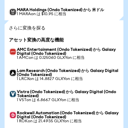
MARA Holdings (Ondo Tokenized) から 米ドル
1 MARAon は $10.95 に相当
さらに変換を探る
アセット変換の高度な機能
AMC Entertainment (Ondo Tokenized) から Galaxy
Digital (Ondo Tokenized)
1 AMCon は 0.125060 GLXYon に相当
Lam Research (Ondo Tokenized) から Galaxy Digital
(Ondo Tokenized)
1 LRCXon は 14.8827 GLXYon に相当
Vistra (Ondo Tokenized) から Galaxy Digital (Ondo
Tokenized)
1 VSTon は 6.8667 GLXYon に相当
Rockwell Automation (Ondo Tokenized) から Galaxy
Digital (Ondo Tokenized)
1 ROKon は 21.4935 GLXYon に相当