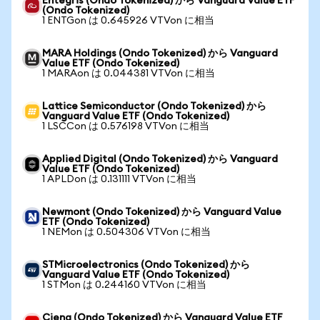
Entegris (Ondo Tokenized) から Vanguard Value ETF
(Ondo Tokenized)
1 ENTGon は 0.645926 VTVon に相当
MARA Holdings (Ondo Tokenized) から Vanguard
Value ETF (Ondo Tokenized)
1 MARAon は 0.044381 VTVon に相当
Lattice Semiconductor (Ondo Tokenized) から
Vanguard Value ETF (Ondo Tokenized)
1 LSCCon は 0.576198 VTVon に相当
Applied Digital (Ondo Tokenized) から Vanguard
Value ETF (Ondo Tokenized)
1 APLDon は 0.131111 VTVon に相当
Newmont (Ondo Tokenized) から Vanguard Value
ETF (Ondo Tokenized)
1 NEMon は 0.504306 VTVon に相当
STMicroelectronics (Ondo Tokenized) から
Vanguard Value ETF (Ondo Tokenized)
1 STMon は 0.244160 VTVon に相当
Ciena (Ondo Tokenized) から Vanguard Value ETF