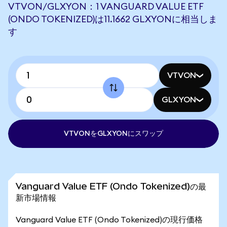
VTVON/GLXYON：1 VANGUARD VALUE ETF
(ONDO TOKENIZED)は11.1662 GLXYONに相当しま
す
VTVON
GLXYON
VTVONをGLXYONにスワップ
Vanguard Value ETF (Ondo Tokenized)の最
新市場情報
Vanguard Value ETF (Ondo Tokenized)の現行価格