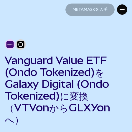
METAMASKを入手
METAMASKを入手
Vanguard Value ETF
(Ondo Tokenized)を
Galaxy Digital (Ondo
Tokenized)に変換
（VTVonからGLXYon
へ）