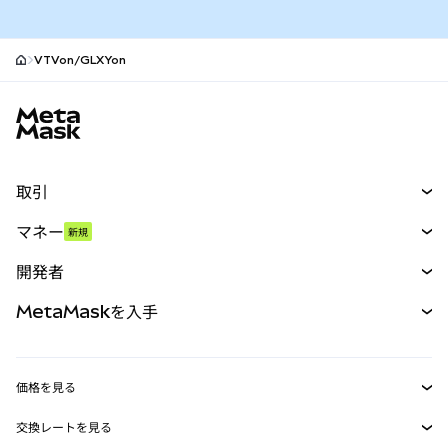
VTVon/GLXYon
MetaMaskサイトフッター
取引
スワップ
マネー
新規
予測
新規
購入
開発者
パーペチュアル
新規
カード
ドキュメントを表示
MetaMaskを入手
RWA
mUSD
新規
ダッシュボード
トランザクションシールド
収益化
Smart Accounts Kit
Agent Wallet
新規
価格を見る
埋め込みウォレット
Snaps
ビットコインの価格
交換レートを見る
MetaMask Connect
イーサリアムの価格
報酬
新規
BTC→USD