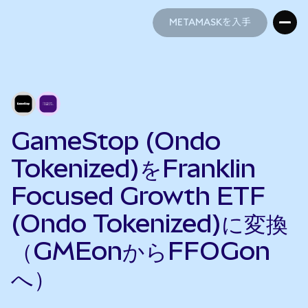
METAMASKを入手
METAMASKを入手
GameStop (Ondo
Tokenized)をFranklin
Focused Growth ETF
(Ondo Tokenized)に変換
（GMEonからFFOGon
へ）