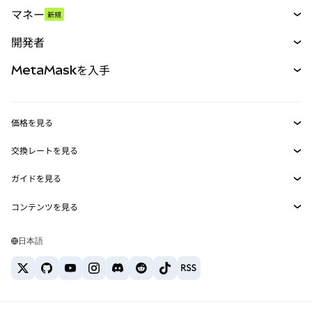
スワップ
マネー
新規
予測
新規
購入
開発者
パーペチュアル
新規
カード
ドキュメントを表示
MetaMaskを入手
RWA
mUSD
新規
ダッシュボード
トランザクションシールド
収益化
Smart Accounts Kit
Agent Wallet
新規
価格を見る
埋め込みウォレット
Snaps
ビットコインの価格
交換レートを見る
MetaMask Connect
イーサリアムの価格
報酬
新規
BTC→USD
Solanaの価格
ガイドを見る
Snaps
セキュリティ
ETH→USD
BTCの購入
Shiba Inuの価格
USDT→INR
コンテンツを見る
Web3サービス
サポート
ETHの購入
Pepeの価格
ビットコインウォレット
BTC→USDT
SOLの購入
キャリア
Tetherの価格
Solanaウォレット
日本語
BTC→INR
PEPEの購入
お問い合わせ
USDCの価格
おすすめの暗号資産カード
ETH→USDT
USDTの購入
Chanlinkの価格
おすすめのモバイル暗号資産ウォレット
USDT→PHP
USDCの購入
Polymarketとは？
BTC→EUR