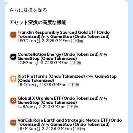
さらに変換を探る
アセット変換の高度な機能
Franklin Responsibly Sourced Gold ETF (Ondo
Tokenized) から GameStop (Ondo Tokenized)
1 FGDLon は 2.9195 GMEon に相当
Constellation Energy (Ondo Tokenized) から
GameStop (Ondo Tokenized)
1 CEGon は 13.7281 GMEon に相当
Riot Platforms (Ondo Tokenized) から GameStop
(Ondo Tokenized)
1 RIOTon は 1.1378 GMEon に相当
Global X Uranium ETF (Ondo Tokenized) から
GameStop (Ondo Tokenized)
1 URAon は 2.2110 GMEon に相当
VanEck Rare Earth and Strategic Metals ETF (Ondo
Tokenized) から GameStop (Ondo Tokenized)
1 REMXon は 3.7436 GMEon に相当