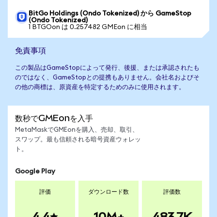
BitGo Holdings (Ondo Tokenized) から GameStop
(Ondo Tokenized)
1 BTGOon は 0.257482 GMEon に相当
免責事項
この製品はGameStopによって発行、後援、または承認されたも
のではなく、GameStopとの提携もありません。会社名およびそ
の他の商標は、原資産を特定するためのみに使用されます。
数秒でGMEonを入手
MetaMaskでGMEonを購入、売却、取引、
スワップ。最も信頼される暗号資産ウォレッ
ト。
Google Play
評価
ダウンロード数
評価数
4.4
10M+
483.7K