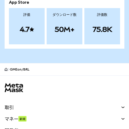
App Store
評価
ダウンロード数
評価数
4.7
50M+
75.8K
GMEon/BRL
MetaMaskサイトフッター
取引
スワップ
マネー
新規
予測
新規
購入