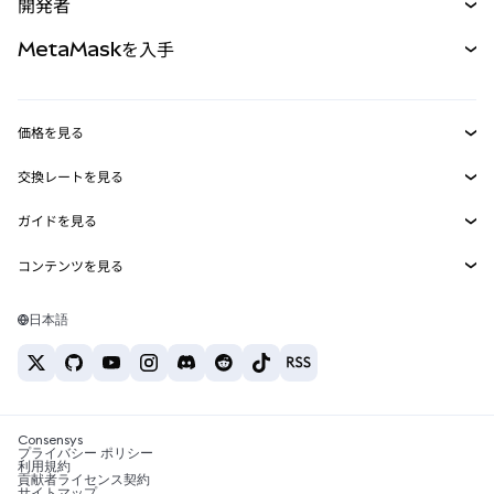
開発者
パーペチュアル
新規
カード
ドキュメントを表示
MetaMaskを入手
RWA
mUSD
新規
ダッシュボード
トランザクションシールド
収益化
Smart Accounts Kit
Agent Wallet
新規
価格を見る
埋め込みウォレット
Snaps
ビットコインの価格
交換レートを見る
MetaMask Connect
イーサリアムの価格
報酬
新規
BTC→USD
Solanaの価格
ガイドを見る
Snaps
セキュリティ
ETH→USD
BTCの購入
Shiba Inuの価格
USDT→INR
コンテンツを見る
Web3サービス
サポート
ETHの購入
Pepeの価格
ビットコインウォレット
BTC→USDT
SOLの購入
キャリア
Tetherの価格
Solanaウォレット
日本語
BTC→INR
PEPEの購入
お問い合わせ
USDCの価格
おすすめの暗号資産カード
ETH→USDT
USDTの購入
Chanlinkの価格
おすすめのモバイル暗号資産ウォレット
USDT→PHP
USDCの購入
Polymarketとは？
BTC→EUR
SHIBの購入
Consensys
税制関連ニュース
プライバシー ポリシー
利用規約
BNBの購入
貢献者ライセンス契約
暗号資産の購入方法は？
サイトマップ