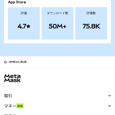
App Store
評価
ダウンロード数
評価数
4.7
50M+
75.8K
GMEon/RUB
MetaMaskサイトフッター
取引
スワップ
マネー
新規
予測
新規
購入