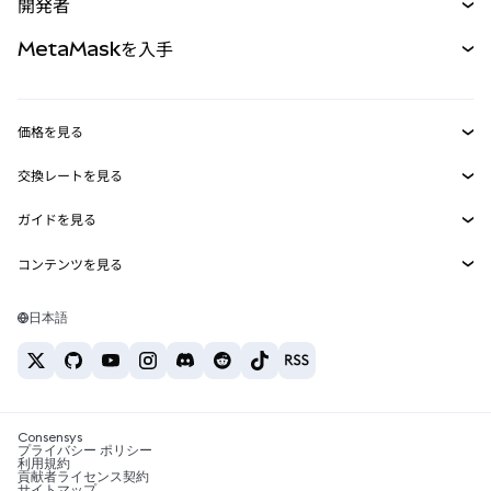
開発者
パーペチュアル
新規
カード
ドキュメントを表示
MetaMaskを入手
RWA
mUSD
新規
ダッシュボード
トランザクションシールド
収益化
Smart Accounts Kit
Agent Wallet
新規
価格を見る
埋め込みウォレット
Snaps
ビットコインの価格
交換レートを見る
MetaMask Connect
イーサリアムの価格
報酬
新規
BTC→USD
Solanaの価格
ガイドを見る
Snaps
セキュリティ
ETH→USD
BTCの購入
Shiba Inuの価格
USDT→INR
コンテンツを見る
Web3サービス
サポート
ETHの購入
Pepeの価格
ビットコインウォレット
BTC→USDT
SOLの購入
キャリア
Tetherの価格
Solanaウォレット
日本語
BTC→INR
PEPEの購入
お問い合わせ
USDCの価格
おすすめの暗号資産カード
ETH→USDT
USDTの購入
Chanlinkの価格
おすすめのモバイル暗号資産ウォレット
USDT→PHP
USDCの購入
Polymarketとは？
BTC→EUR
SHIBの購入
Consensys
税制関連ニュース
プライバシー ポリシー
利用規約
BNBの購入
貢献者ライセンス契約
暗号資産の購入方法は？
サイトマップ