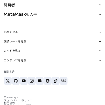
購入
開発者
パーペチュアル
新規
カード
ドキュメントを表示
MetaMaskを入手
RWA
mUSD
新規
ダッシュボード
トランザクションシールド
収益化
Smart Accounts Kit
Agent Wallet
新規
価格を見る
埋め込みウォレット
Snaps
ビットコインの価格
交換レートを見る
MetaMask Connect
イーサリアムの価格
報酬
新規
BTC→USD
Solanaの価格
ガイドを見る
Snaps
セキュリティ
ETH→USD
BTCの購入
Shiba Inuの価格
USDT→INR
コンテンツを見る
Web3サービス
サポート
ETHの購入
Pepeの価格
ビットコインウォレット
BTC→USDT
SOLの購入
キャリア
Tetherの価格
Solanaウォレット
日本語
BTC→INR
PEPEの購入
お問い合わせ
USDCの価格
おすすめの暗号資産カード
ETH→USDT
USDTの購入
Chanlinkの価格
おすすめのモバイル暗号資産ウォレット
USDT→PHP
USDCの購入
Polymarketとは？
BTC→EUR
SHIBの購入
Consensys
税制関連ニュース
プライバシー ポリシー
利用規約
BNBの購入