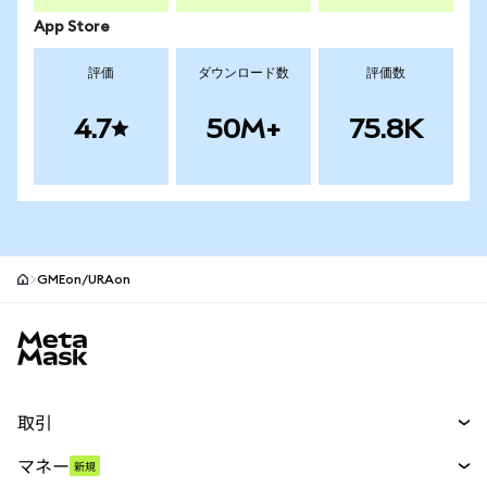
App Store
評価
ダウンロード数
評価数
4.7
50M+
75.8K
GMEon/URAon
MetaMaskサイトフッター
取引
スワップ
マネー
新規
予測
新規