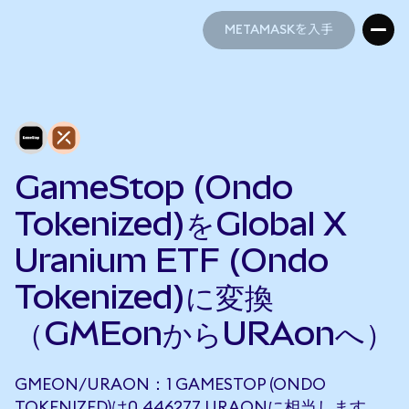
METAMASKを入手
METAMASKを入手
GameStop (Ondo
Tokenized)をGlobal X
Uranium ETF (Ondo
Tokenized)に変換
（GMEonからURAonへ）
GMEON/URAON：1 GAMESTOP (ONDO
TOKENIZED)は0.446277 URAONに相当します