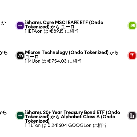
) か
iShares Core MSCI EAFE ETF (Ondo
Tokenized) から ユーロ
1 IEFAon は €89.15 に相当
) から
Micron Technology (Ondo Tokenized) から
ユーロ
1 MUon は €754.03 に相当
) から
iShares 20+ Year Treasury Bond ETF (Ondo
Tokenized) から Alphabet Class A (Ondo
Tokenized)
1 TLTon は 0.241604 GOOGLon に相当