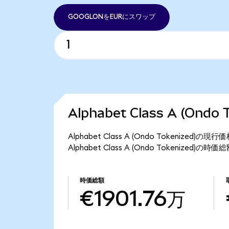
GOOGLONをEURにスワップ
Alphabet Class A (Ond
Alphabet Class A (Ondo Tokeniz
Alphabet Class A (Ondo Tokenized)
時価総額
€1901.76万