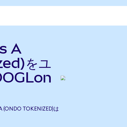
s A
ized)をユ
OGLon
A (ONDO TOKENIZED)は