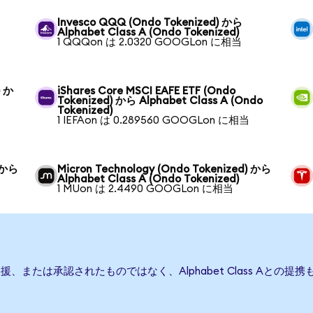
Invesco QQQ (Ondo Tokenized) から
Alphabet Class A (Ondo Tokenized)
当
1 QQQon は 2.0320 GOOGLon に相当
) か
iShares Core MSCI EAFE ETF (Ondo
Tokenized) から Alphabet Class A (Ondo
Tokenized)
1 IEFAon は 0.289560 GOOGLon に相当
) から
Micron Technology (Ondo Tokenized) から
Alphabet Class A (Ondo Tokenized)
1 MUon は 2.4490 GOOGLon に相当
発行、後援、または承認されたものではなく、Alphabet Class A