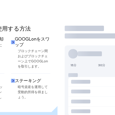
を使用する方法
取引
売却
GOOGLonをスワ
ップ
に
ブロックチェーン間
およびブロックチェ
ーン上でGOOGLon
15分
30分
を取引します。
ステーキング
ッ
暗号資産を運用して
ン
受動的所得を得まし
し
ょう。