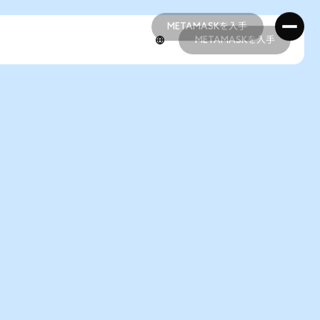
METAMASKを入手
METAMASKを入手
METAMASKを入手
METAMASKを入手