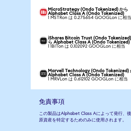
MicroStrategy (Ondo Tokenized) から
Alphabet Class A (Ondo Tokenized)
1 MSTRon は 0.275654 GOOGLon に相
iShares Bitcoin Trust (Ondo Tokenized
ら Alphabet Class A (Ondo Tokenized)
1 IBITon は 0.102092 GOOGLon に相当
Marvell Technology (Ondo Tokenized
Alphabet Class A (Ondo Tokenized)
1 MRVLon は 0.612102 GOOGLon に相当
免責事項
この製品はAlphabet Class Aによって
原資産を特定するためのみに使用されます。