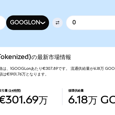
GOOGLON
o Tokenized)の最新市場情報
ed)の現行価格は、1GOOGLonあたり€307.89です。 流通供給量が6.18万 
の時価総額は€1901.76万となります。
取引量
(24時間)
循環供給量
€301.69万
6.18万
G