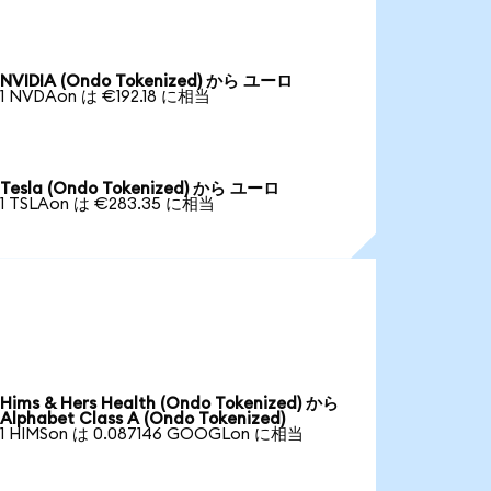
NVIDIA (Ondo Tokenized) から ユーロ
1 NVDAon は €192.18 に相当
Tesla (Ondo Tokenized) から ユーロ
1 TSLAon は €283.35 に相当
Hims & Hers Health (Ondo Tokenized) から
Alphabet Class A (Ondo Tokenized)
1 HIMSon は 0.087146 GOOGLon に相当