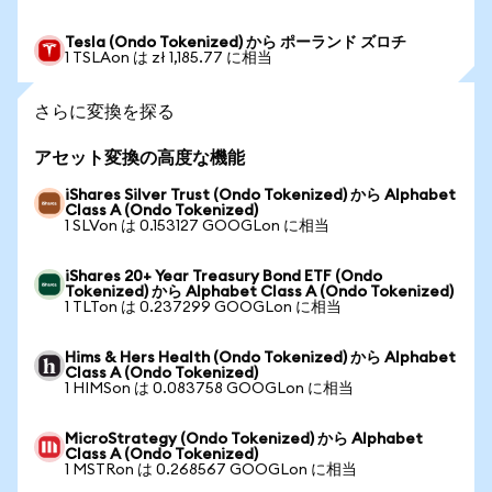
Tesla (Ondo Tokenized) から ポーランド ズロチ
1 TSLAon は zł 1,185.77 に相当
さらに変換を探る
アセット変換の高度な機能
iShares Silver Trust (Ondo Tokenized) から Alphabet
Class A (Ondo Tokenized)
1 SLVon は 0.153127 GOOGLon に相当
iShares 20+ Year Treasury Bond ETF (Ondo
Tokenized) から Alphabet Class A (Ondo Tokenized)
1 TLTon は 0.237299 GOOGLon に相当
Hims & Hers Health (Ondo Tokenized) から Alphabet
Class A (Ondo Tokenized)
1 HIMSon は 0.083758 GOOGLon に相当
MicroStrategy (Ondo Tokenized) から Alphabet
Class A (Ondo Tokenized)
1 MSTRon は 0.268567 GOOGLon に相当