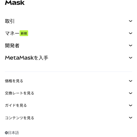
取引
スワップ
マネー
新規
予測
新規
購入
開発者
パーペチュアル
新規
カード
ドキュメントを表示
MetaMaskを入手
RWA
mUSD
新規
ダッシュボード
トランザクションシールド
収益化
Smart Accounts Kit
Agent Wallet
新規
価格を見る
埋め込みウォレット
Snaps
ビットコインの価格
交換レートを見る
MetaMask Connect
イーサリアムの価格
報酬
新規
BTC→USD
Solanaの価格
ガイドを見る
Snaps
セキュリティ
ETH→USD
BTCの購入
Shiba Inuの価格
USDT→INR
コンテンツを見る
Web3サービス
サポート
ETHの購入
Pepeの価格
ビットコインウォレット
BTC→USDT
SOLの購入
キャリア
Tetherの価格
Solanaウォレット
日本語
BTC→INR