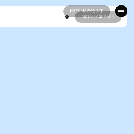
METAMASKを入手
METAMASKを入手
METAMASKを入手
METAMASKを入手