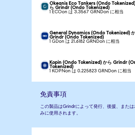
Okeanis Eco Tankers (Ondo Tokenized
ら Grindr (Ondo Tokenized)
1 ECOon は 3.3567 GRNDon に相当
General Dynamics (Ondo Tokenized)
Grindr (Ondo Tokenized)
1 GDon は 21.6182 GRNDon に相当
Kopin (Ondo Tokenized) から Grindr (O
Tokenized)
1 KOPNon は 0.225823 GRNDon に相当
免責事項
この製品はGrindrによって発行、後援、ま
みに使用されます。