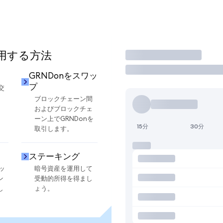
使用する方法
取引
GRNDonをスワッ
プ
交
ブロックチェーン間
およびブロックチェ
ーン上でGRNDonを
15分
30分
取引します。
ステーキング
ッ
暗号資産を運用して
ン
受動的所得を得まし
し
ょう。