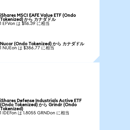
iShares MSCI EAFE Value ETF (Ondo
Tokenized) から カナダドル
1 EFVon は $116.39 に相当
Nucor (Ondo Tokenized) から カナダドル
1 NUEon は $386.77 に相当
iShares Defense Industrials Active ETF
(Ondo Tokenized) から Grindr (Ondo
Tokenized)
1 IDEFon は 1.8055 GRNDon に相当