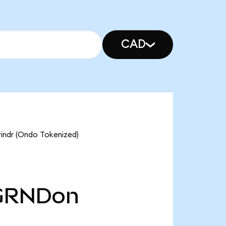
CAD
 (Ondo Tokenized)
GRNDon