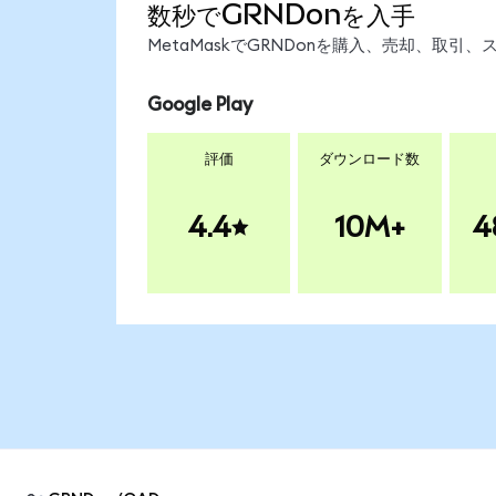
数秒でGRNDonを入手
MetaMaskでGRNDonを購入、売却、取
Google Play
評価
ダウンロード数
4.4
10M+
4