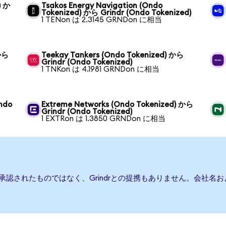
) か
Tsakos Energy Navigation (Ondo
Tokenized) から Grindr (Ondo Tokenized)
1 TENon は 2.3145 GRNDon に相当
 から
Teekay Tankers (Ondo Tokenized) から
Grindr (Ondo Tokenized)
1 TNKon は 4.1981 GRNDon に相当
ndo
Extreme Networks (Ondo Tokenized) から
Grindr (Ondo Tokenized)
1 EXTRon は 1.3850 GRNDon に相当
たは承認されたものではなく、Grindrとの提携もありません。会社