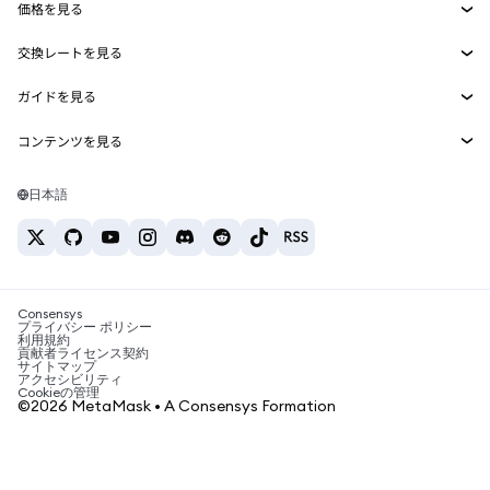
価格を見る
埋め込みウォレット
Snaps
ビットコインの価格
交換レートを見る
MetaMask Connect
イーサリアムの価格
報酬
新規
BTC→USD
Solanaの価格
ガイドを見る
Snaps
セキュリティ
ETH→USD
BTCの購入
Shiba Inuの価格
USDT→INR
コンテンツを見る
Web3サービス
サポート
ETHの購入
Pepeの価格
ビットコインウォレット
BTC→USDT
SOLの購入
キャリア
Tetherの価格
Solanaウォレット
日本語
BTC→INR
PEPEの購入
お問い合わせ
USDCの価格
おすすめの暗号資産カード
ETH→USDT
USDTの購入
Chanlinkの価格
おすすめのモバイル暗号資産ウォレット
USDT→PHP
USDCの購入
Polymarketとは？
BTC→EUR
SHIBの購入
Consensys
税制関連ニュース
プライバシー ポリシー
利用規約
BNBの購入
貢献者ライセンス契約
暗号資産の購入方法は？
サイトマップ
アクセシビリティ
ビットコインを売るには？
Cookieの管理
©2026 MetaMask • A Consensys Formation