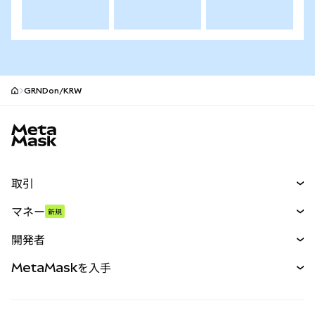
GRNDon/KRW
MetaMaskサイトフッター
取引
スワップ
マネー
新規
予測
新規
購入
開発者
パーペチュアル
新規
カード
ドキュメントを表示
MetaMaskを入手
RWA
mUSD
新規
ダッシュボード
トランザクションシールド
収益化
Smart Accounts Kit
Agent Wallet
新規