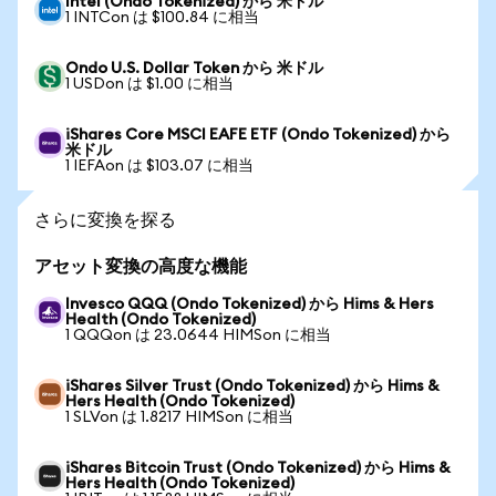
Intel (Ondo Tokenized) から 米ドル
1 INTCon は $100.84 に相当
Ondo U.S. Dollar Token から 米ドル
1 USDon は $1.00 に相当
iShares Core MSCI EAFE ETF (Ondo Tokenized) から
米ドル
1 IEFAon は $103.07 に相当
さらに変換を探る
アセット変換の高度な機能
Invesco QQQ (Ondo Tokenized) から Hims & Hers
Health (Ondo Tokenized)
1 QQQon は 23.0644 HIMSon に相当
iShares Silver Trust (Ondo Tokenized) から Hims &
Hers Health (Ondo Tokenized)
1 SLVon は 1.8217 HIMSon に相当
iShares Bitcoin Trust (Ondo Tokenized) から Hims &
Hers Health (Ondo Tokenized)