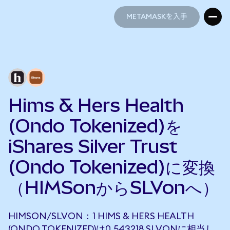
METAMASKを入手
METAMASKを入手
Hims & Hers Health
(Ondo Tokenized)を
iShares Silver Trust
(Ondo Tokenized)に変換
（HIMSonからSLVonへ）
HIMSON/SLVON：1 HIMS & HERS HEALTH
(ONDO TOKENIZED)は0.543218 SLVONに相当し