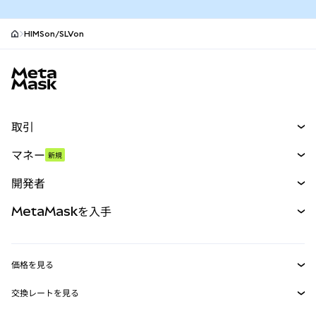
HIMSon/SLVon
MetaMaskサイトフッター
取引
スワップ
マネー
新規
予測
新規
購入
開発者
パーペチュアル
新規
カード
ドキュメントを表示
MetaMaskを入手
RWA
mUSD
新規
ダッシュボード
トランザクションシールド
収益化
Smart Accounts Kit
Agent Wallet
新規
価格を見る
埋め込みウォレット
Snaps
ビットコインの価格
交換レートを見る
MetaMask Connect
イーサリアムの価格
報酬
新規
BTC→USD