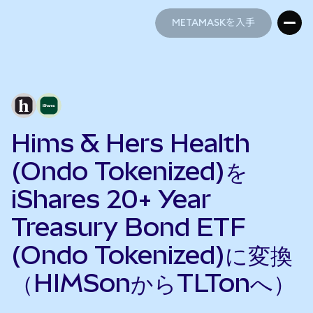
METAMASKを入手
METAMASKを入手
Hims & Hers Health
(Ondo Tokenized)を
iShares 20+ Year
Treasury Bond ETF
(Ondo Tokenized)に変換
（HIMSonからTLTonへ）