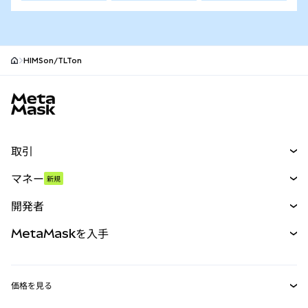
HIMSon/TLTon
MetaMaskサイトフッター
取引
スワップ
マネー
新規
予測
新規
購入
開発者
パーペチュアル
新規
カード
ドキュメントを表示
MetaMaskを入手
RWA
mUSD
新規
ダッシュボード
トランザクションシールド
収益化
Smart Accounts Kit
Agent Wallet
新規
価格を見る
埋め込みウォレット
Snaps
ビットコインの価格