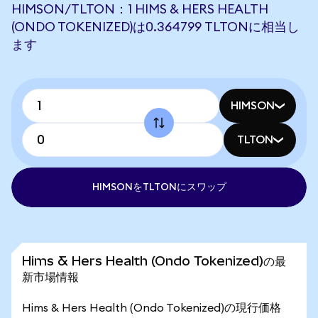
HIMSON/TLTON：1 HIMS & HERS HEALTH
(ONDO TOKENIZED)は0.364799 TLTONに相当し
ます
HIMSON
TLTON
HIMSONをTLTONにスワップ
Hims & Hers Health (Ondo Tokenized)の最
新市場情報
Hims & Hers Health (Ondo Tokenized)の現行価格