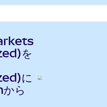
rkets
zed)を
zed)に
nから