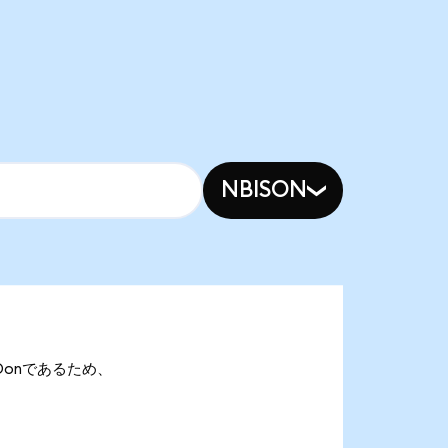
NBISON
OODonであるため、