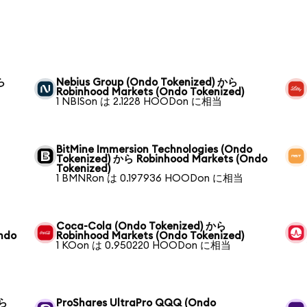
から
Nebius Group (Ondo Tokenized) から
Robinhood Markets (Ondo Tokenized)
1 NBISon は 2.1228 HOODon に相当
BitMine Immersion Technologies (Ondo
Tokenized) から Robinhood Markets (Ondo
Tokenized)
1 BMNRon は 0.197936 HOODon に相当
Coca-Cola (Ondo Tokenized) から
ndo
Robinhood Markets (Ondo Tokenized)
1 KOon は 0.950220 HOODon に相当
から
ProShares UltraPro QQQ (Ondo