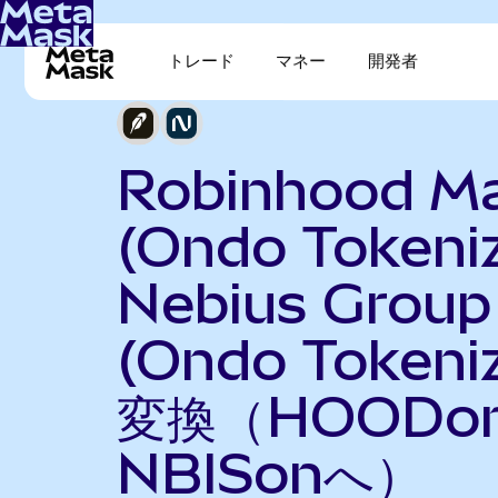
トレード
マネー
開発者
Robinhood Ma
(Ondo Tokeni
Nebius Group
(Ondo Tokeni
変換（HOODo
NBISonへ）