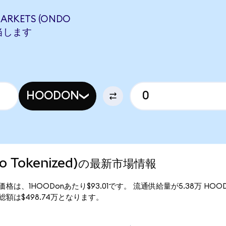
ARKETS (ONDO
相当します
HOODON
ndo Tokenized)の最新市場情報
zed)の現行価格は、1HOODonあたり$93.01です。 流通供給量が5.38万 H
d)の時価総額は$498.74万となります。