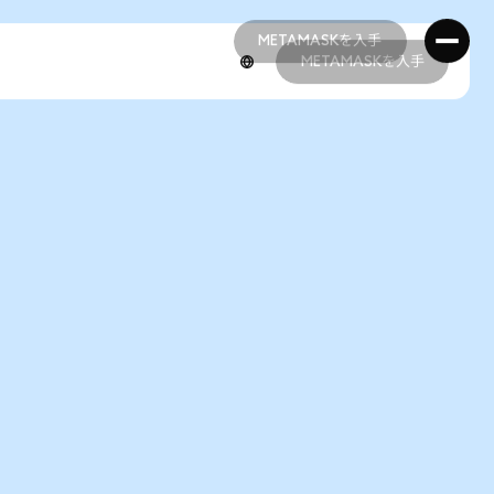
METAMASKを入手
METAMASKを入手
METAMASKを入手
METAMASKを入手