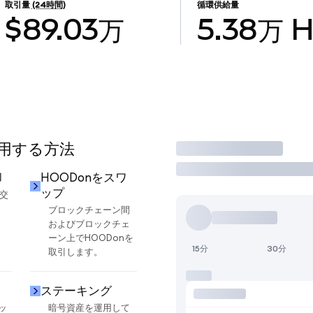
取引量
(24時間)
循環供給量
$89.03万
5.38万
使用する方法
取引
却
HOODonをスワ
ップ
に交
ブロックチェーン間
およびブロックチェ
ーン上でHOODonを
15分
30分
取引します。
ステーキング
ッ
暗号資産を運用して