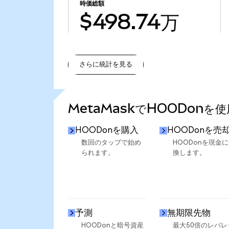
時価総額
$498.74万
さらに統計を見る
さらに統計を見る
MetaMaskでHOODonを
HOODonを購入
HOODonを売
数回のタップで始め
HOODonを現金
られます。
換します。
予測
無期限先物
HOODonと暗号資産
最大50倍のレバレ