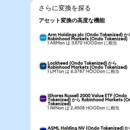
さらに変換を探る
アセット変換の高度な機能
Arm Holdings plc (Ondo Tokenized) 
Robinhood Markets (Ondo Tokenized)
1 ARMon は 3.1170 HOODon に相当
Lockheed (Ondo Tokenized) から
Robinhood Markets (Ondo Tokenized)
1 LMTon は 6.3787 HOODon に相当
iShares Russell 2000 Value ETF (Ondo
Tokenized) から Robinhood Markets (O
Tokenized)
1 IWNon は 2.4508 HOODon に相当
ASML Holding NV (Ondo Tokenized) 