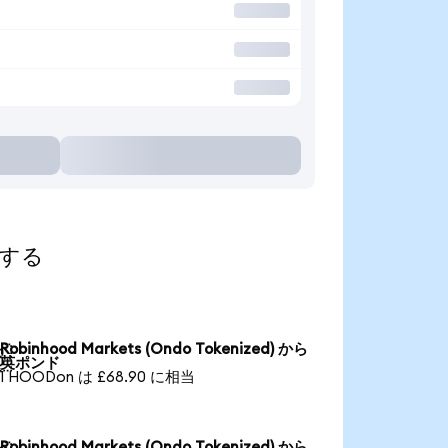
索する
Robinhood Markets (Ondo Tokenized) から

英ポンド
1 HOODon は £68.90 に相当
Robinhood Markets (Ondo Tokenized) から