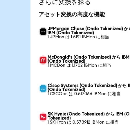
さらに変換を探る
アセット変換の高度な機能
JPMorgan Chase (Ondo Tokenized) 
IBM (Ondo Tokenized)
1 JPMon は 1.5191 IBMon に相当
McDonald's (Ondo Tokenized) から IBM
(Ondo Tokenized)
1 MCDon は 1.1702 IBMon に相当
Cisco Systems (Ondo Tokenized) から 
(Ondo Tokenized)
1 CSCOon は 0.517066 IBMon に相当
SK Hynix (Ondo Tokenized) から IBM (
Tokenized)
1 SKHYon は 0.573912 IBMon に相当