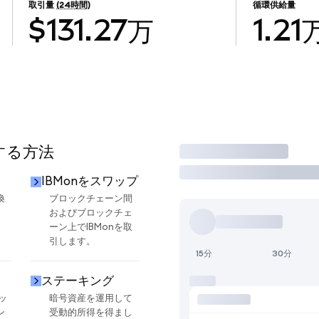
取引量
(24時間)
循環供給量
$131.27万
1.21
用する方法
取引
IBMonをスワップ
換
ブロックチェーン間
およびブロックチェ
ーン上でIBMonを取
引します。
15分
30分
ステーキング
ッ
暗号資産を運用して
ン
受動的所得を得まし