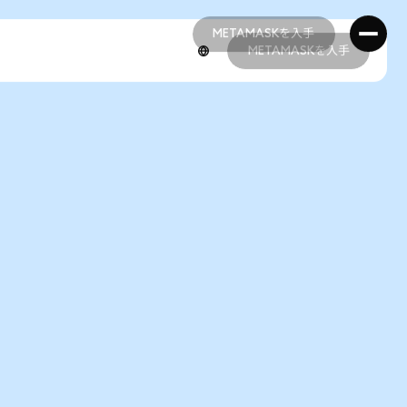
METAMASKを入手
METAMASKを入手
METAMASKを入手
METAMASKを入手