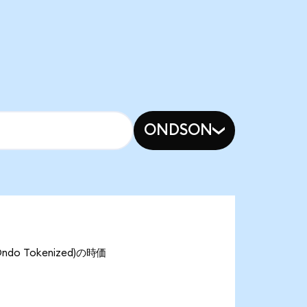
ONDSON
do Tokenized)の時価