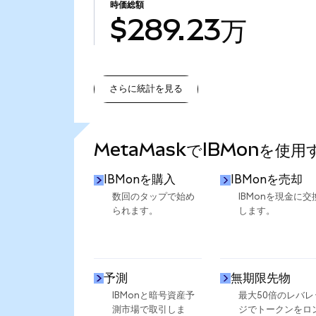
時価総額
$289.23万
さらに統計を見る
さらに統計を見る
MetaMaskでIBMonを使
IBMonを購入
IBMonを売却
数回のタップで始め
IBMonを現金に交
られます。
します。
予測
無期限先物
IBMonと暗号資産予
最大50倍のレバレ
測市場で取引しま
ジでトークンをロ