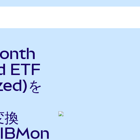
Month
d ETF
zed)を
変換
IBMon