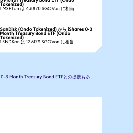
3 Month Treasury Bond ETF (Ondo
Tokenized)
1 MSFTon は 4.8870 SGOVon に相当
SanDisk (Ondo Tokenized) から iShares 0-3
Month Treasury Bond ETF (Ondo
Tokenized)
1 SNDKon は 12.6179 SGOVon に相当
3 Month Treasury Bond ETFとの提携もあ