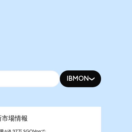
IBMON
の最新市場情報
供給量が8.37万 SGOVonで