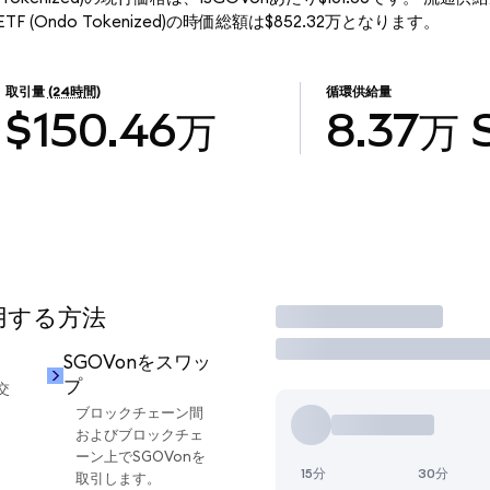
ond ETF (Ondo Tokenized)の時価総額は$852.32万となります。
取引量
(24時間)
循環供給量
$150.46万
8.37万
使用する方法
取引
SGOVonをスワッ
プ
交
ブロックチェーン間
およびブロックチェ
ーン上でSGOVonを
15分
30分
取引します。