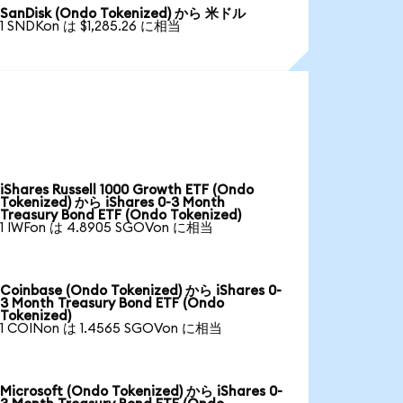
SanDisk (Ondo Tokenized) から 米ドル
1 SNDKon は $1,285.26 に相当
iShares Russell 1000 Growth ETF (Ondo
Tokenized) から iShares 0-3 Month
Treasury Bond ETF (Ondo Tokenized)
1 IWFon は 4.8905 SGOVon に相当
Coinbase (Ondo Tokenized) から iShares 0-
3 Month Treasury Bond ETF (Ondo
Tokenized)
1 COINon は 1.4565 SGOVon に相当
Microsoft (Ondo Tokenized) から iShares 0-