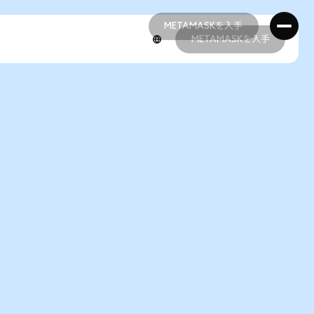
METAMASKを入手
METAMASKを入手
METAMASKを入手
METAMASKを入手