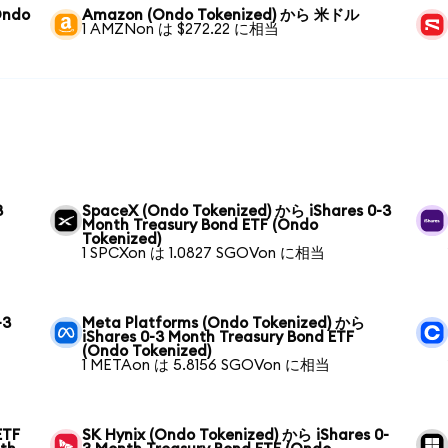
Ondo
Amazon (Ondo Tokenized) から 米ドル
1 AMZNon は $272.22 に相当
3
SpaceX (Ondo Tokenized) から iShares 0-3
Month Treasury Bond ETF (Ondo
Tokenized)
1 SPCXon は 1.0827 SGOVon に相当
-3
Meta Platforms (Ondo Tokenized) から
iShares 0-3 Month Treasury Bond ETF
(Ondo Tokenized)
1 METAon は 5.8156 SGOVon に相当
ETF
SK Hynix (Ondo Tokenized) から iShares 0-