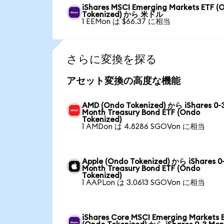
iShares MSCI Emerging Markets ETF (
Tokenized) から 米ドル
1 EEMon は $66.37 に相当
さらに変換を探る
アセット変換の高度な機能
AMD (Ondo Tokenized) から iShares 0-
Month Treasury Bond ETF (Ondo
Tokenized)
1 AMDon は 4.8286 SGOVon に相当
Apple (Ondo Tokenized) から iShares 0
Month Treasury Bond ETF (Ondo
Tokenized)
1 AAPLon は 3.0613 SGOVon に相当
iShares Core MSCI Emerging Markets 