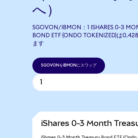
へ）
SGOVON/IBMON：1 ISHARES 0-3 MO
BOND ETF (ONDO TOKENIZED)は0.
ます
SGOVONをIBMONにスワップ
iShares 0-3 Month Tre
iShares 0-3 Month Treasury Bond ET