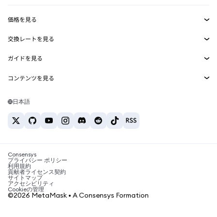
収益化
Smart Accounts Kit
Agent Wallet
新規
価格を見る
埋め込みウォレット
Snaps
ビットコインの価格
交換レートを見る
MetaMask Connect
イーサリアムの価格
報酬
新規
BTC→USD
Solanaの価格
ガイドを見る
Snaps
セキュリティ
ETH→USD
BTCの購入
Shiba Inuの価格
USDT→INR
コンテンツを見る
Web3サービス
サポート
ETHの購入
Pepeの価格
ビットコインウォレット
BTC→USDT
SOLの購入
キャリア
Tetherの価格
Solanaウォレット
日本語
BTC→INR
PEPEの購入
お問い合わせ
USDCの価格
おすすめの暗号資産カード
ETH→USDT
USDTの購入
Chanlinkの価格
おすすめのモバイル暗号資産ウォレット
USDT→PHP
USDCの購入
Polymarketとは？
BTC→EUR
SHIBの購入
Consensys
税制関連ニュース
プライバシー ポリシー
利用規約
BNBの購入
貢献者ライセンス契約
暗号資産の購入方法は？
サイトマップ
アクセシビリティ
ビットコインを売るには？
Cookieの管理
©2026 MetaMask • A Consensys Formation