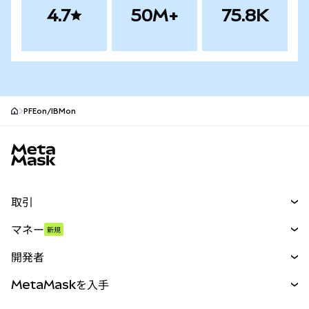
4.7
50M+
75.8K
PFEon/IBMon
MetaMaskサイトフッター
取引
スワップ
マネー
新規
予測
新規
購入
開発者
パーペチュアル
新規
カード
ドキュメントを表示
MetaMaskを入手
RWA
mUSD
新規
ダッシュボード
トランザクションシールド