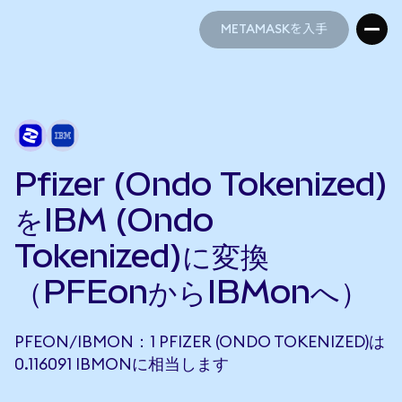
METAMASKを入手
METAMASKを入手
Pfizer (Ondo Tokenized)
をIBM (Ondo
Tokenized)に変換
（PFEonからIBMonへ）
PFEON/IBMON：1 PFIZER (ONDO TOKENIZED)は
0.116091 IBMONに相当します