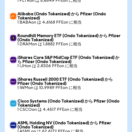
1 PLTRon は 5.6549 PFEon に相当
Alibaba (Ondo Tokenized) から Pfizer (Ondo
Tokenized)
1 BABAon は 4.6168 PFEon に相当
Roundhill Memory ETF (Ondo Tokenized) から Pfizer
(Ondo Tokenized)
1 DRAMon は 1.8882 PFEon に相当
iShares Core S&P MidCap ETF (Ondo Tokenized) か
ら Pfizer (Ondo Tokenized)
1 IJHon は 2.8306 PFEon に相当
iShares Russell 2000 ETF (Ondo Tokenized) から
Pfizer (Ondo Tokenized)
1 IWMon は 10.9989 PFEon に相当
Cisco Systems (Ondo Tokenized) から Pfizer (Ondo
Tokenized)
1 CSCOon は 4.4517 PFEon に相当
ASML Holding NV (Ondo Tokenized) から Pfizer
(Ondo Tokenized)
1 ASMLon は 62.6172 PFEon に相当