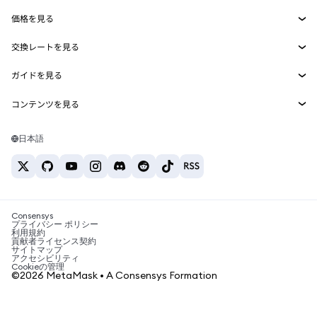
Smart Accounts Kit
Agent Wallet
新規
価格を見る
埋め込みウォレット
Snaps
ビットコインの価格
交換レートを見る
MetaMask Connect
イーサリアムの価格
報酬
新規
BTC→USD
Solanaの価格
ガイドを見る
Snaps
セキュリティ
ETH→USD
BTCの購入
Shiba Inuの価格
USDT→INR
コンテンツを見る
Web3サービス
サポート
ETHの購入
Pepeの価格
ビットコインウォレット
BTC→USDT
SOLの購入
キャリア
Tetherの価格
Solanaウォレット
日本語
BTC→INR
PEPEの購入
お問い合わせ
USDCの価格
おすすめの暗号資産カード
ETH→USDT
USDTの購入
Chanlinkの価格
おすすめのモバイル暗号資産ウォレット
USDT→PHP
USDCの購入
Polymarketとは？
BTC→EUR
SHIBの購入
Consensys
税制関連ニュース
プライバシー ポリシー
利用規約
BNBの購入
貢献者ライセンス契約
暗号資産の購入方法は？
サイトマップ
アクセシビリティ
ビットコインを売るには？
Cookieの管理
©2026 MetaMask • A Consensys Formation