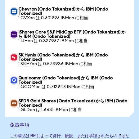
Chevron (Ondo Tokenized) から IBM (Ondo
Tokenized)
1 CVXon は 0.801998 IBMon に相当
iShares Core S&P MidCap ETF (Ondo Tokenized) か
ら IBM (Ondo Tokenized)
1 IJHon は 0.327987 IBMon に相当
SK Hynix (Ondo Tokenized) から IBM (Ondo
Tokenized)
1 SKHYon は 0.573936 IBMon に相当
Qualcomm (Ondo Tokenized) から IBM (Ondo
Tokenized)
1 QCOMon は 0.712948 IBMon に相当
SPDR Gold Shares (Ondo Tokenized) から IBM (Ondo
Tokenized)
1 GLDon は 1.6631 IBMon に相当
免責事項
この製品はIBMによって発行、後援、または承認されたものではな