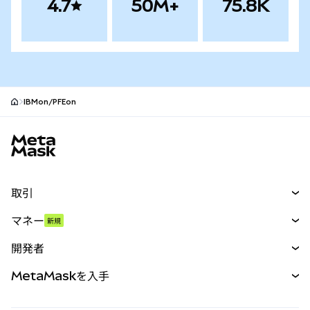
4.7
50M+
75.8K
IBMon/PFEon
MetaMaskサイトフッター
取引
スワップ
マネー
新規
予測
新規
購入
開発者
パーペチュアル
新規
カード
ドキュメントを表示
MetaMaskを入手
RWA
mUSD
新規
ダッシュボード
トランザクションシールド
収益化