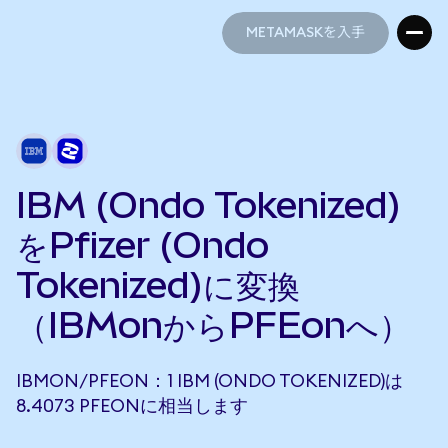
METAMASKを入手
METAMASKを入手
IBM (Ondo Tokenized)
をPfizer (Ondo
Tokenized)に変換
（IBMonからPFEonへ）
IBMON/PFEON：1 IBM (ONDO TOKENIZED)は
8.4073 PFEONに相当します