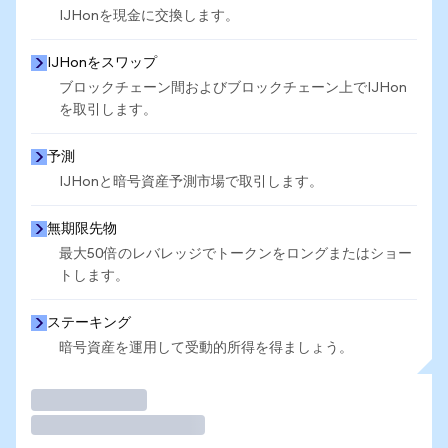
IJHonを現金に交換します。
IJHonをスワップ
ブロックチェーン間およびブロックチェーン上でIJHon
を取引します。
予測
IJHonと暗号資産予測市場で取引します。
無期限先物
最大50倍のレバレッジでトークンをロングまたはショー
トします。
ステーキング
暗号資産を運用して受動的所得を得ましょう。
取引