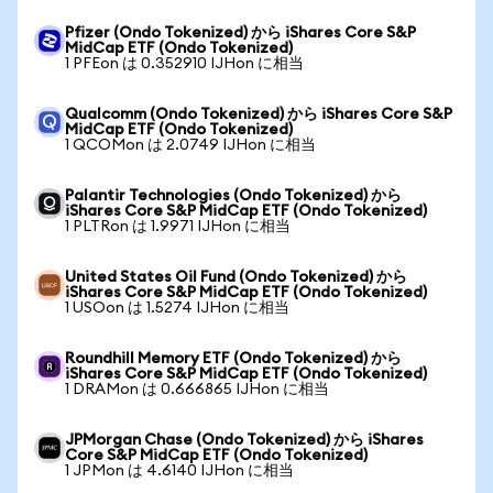
Pfizer (Ondo Tokenized) から iShares Core S&P
MidCap ETF (Ondo Tokenized)
1 PFEon は 0.352910 IJHon に相当
Qualcomm (Ondo Tokenized) から iShares Core S&P
MidCap ETF (Ondo Tokenized)
1 QCOMon は 2.0749 IJHon に相当
Palantir Technologies (Ondo Tokenized) から
iShares Core S&P MidCap ETF (Ondo Tokenized)
1 PLTRon は 1.9971 IJHon に相当
United States Oil Fund (Ondo Tokenized) から
iShares Core S&P MidCap ETF (Ondo Tokenized)
1 USOon は 1.5274 IJHon に相当
Roundhill Memory ETF (Ondo Tokenized) から
iShares Core S&P MidCap ETF (Ondo Tokenized)
1 DRAMon は 0.666865 IJHon に相当
JPMorgan Chase (Ondo Tokenized) から iShares
Core S&P MidCap ETF (Ondo Tokenized)
1 JPMon は 4.6140 IJHon に相当