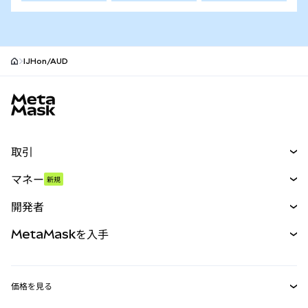
IJHon/AUD
MetaMaskサイトフッター
取引
スワップ
マネー
新規
予測
新規
購入
開発者
パーペチュアル
新規
カード
ドキュメントを表示
MetaMaskを入手
RWA
mUSD
新規
ダッシュボード
トランザクションシールド
収益化
Smart Accounts Kit
Agent Wallet
新規
価格を見る
埋め込みウォレット
Snaps
ビットコインの価格