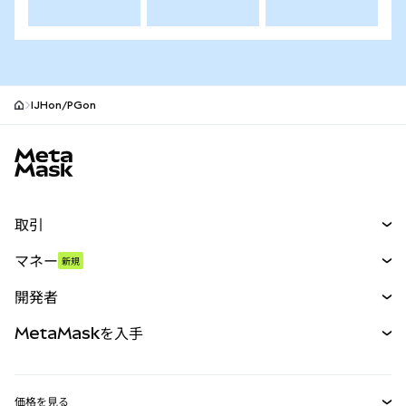
IJHon/PGon
MetaMaskサイトフッター
取引
スワップ
マネー
新規
予測
新規
購入
開発者
パーペチュアル
新規
カード
ドキュメントを表示
MetaMaskを入手
RWA
mUSD
新規
ダッシュボード
トランザクションシールド
収益化
Smart Accounts Kit
Agent Wallet
新規
価格を見る