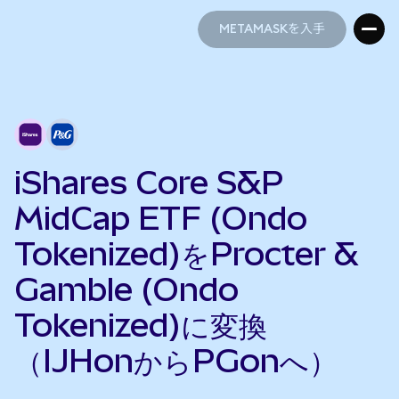
METAMASKを入手
METAMASKを入手
iShares Core S&P
MidCap ETF (Ondo
Tokenized)をProcter &
Gamble (Ondo
Tokenized)に変換
（IJHonからPGonへ）