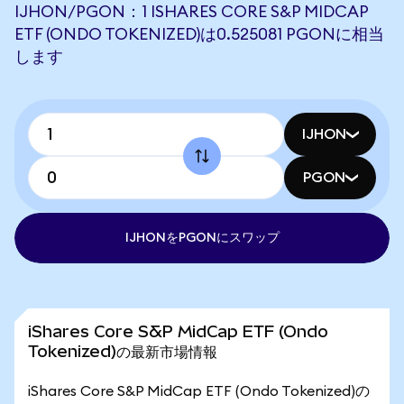
IJHON/PGON：1 ISHARES CORE S&P MIDCAP
ETF (ONDO TOKENIZED)は0.525081 PGONに相当
します
IJHON
PGON
IJHONをPGONにスワップ
iShares Core S&P MidCap ETF (Ondo
Tokenized)の最新市場情報
iShares Core S&P MidCap ETF (Ondo Tokenized)の