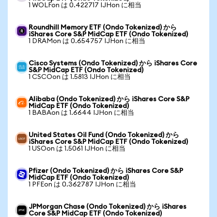
1 WOLFon は 0.422717 IJHon に相当
Roundhill Memory ETF (Ondo Tokenized) から
iShares Core S&P MidCap ETF (Ondo Tokenized)
1 DRAMon は 0.654757 IJHon に相当
Cisco Systems (Ondo Tokenized) から iShares Core
S&P MidCap ETF (Ondo Tokenized)
1 CSCOon は 1.5813 IJHon に相当
Alibaba (Ondo Tokenized) から iShares Core S&P
MidCap ETF (Ondo Tokenized)
1 BABAon は 1.6644 IJHon に相当
United States Oil Fund (Ondo Tokenized) から
iShares Core S&P MidCap ETF (Ondo Tokenized)
1 USOon は 1.5061 IJHon に相当
Pfizer (Ondo Tokenized) から iShares Core S&P
MidCap ETF (Ondo Tokenized)
1 PFEon は 0.362787 IJHon に相当
JPMorgan Chase (Ondo Tokenized) から iShares
Core S&P MidCap ETF (Ondo Tokenized)