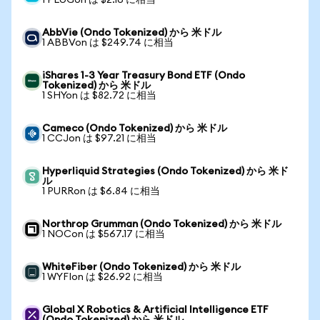
1 PLUGon は $2.16 に相当
AbbVie (Ondo Tokenized) から 米ドル
1 ABBVon は $249.74 に相当
iShares 1-3 Year Treasury Bond ETF (Ondo
Tokenized) から 米ドル
1 SHYon は $82.72 に相当
Cameco (Ondo Tokenized) から 米ドル
1 CCJon は $97.21 に相当
Hyperliquid Strategies (Ondo Tokenized) から 米ド
ル
1 PURRon は $6.84 に相当
Northrop Grumman (Ondo Tokenized) から 米ドル
1 NOCon は $567.17 に相当
WhiteFiber (Ondo Tokenized) から 米ドル
1 WYFIon は $26.92 に相当
Global X Robotics & Artificial Intelligence ETF