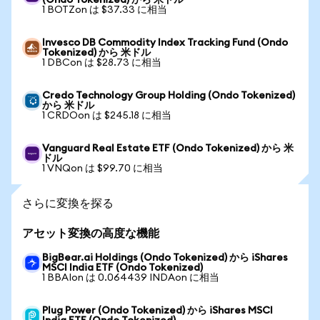
(Ondo Tokenized) から 米ドル
1 BOTZon は $37.33 に相当
Invesco DB Commodity Index Tracking Fund (Ondo
Tokenized) から 米ドル
1 DBCon は $28.73 に相当
Credo Technology Group Holding (Ondo Tokenized)
から 米ドル
1 CRDOon は $245.18 に相当
Vanguard Real Estate ETF (Ondo Tokenized) から 米
ドル
1 VNQon は $99.70 に相当
さらに変換を探る
アセット変換の高度な機能
BigBear.ai Holdings (Ondo Tokenized) から iShares
MSCI India ETF (Ondo Tokenized)
1 BBAIon は 0.064439 INDAon に相当
Plug Power (Ondo Tokenized) から iShares MSCI