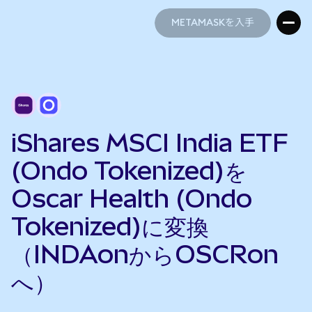
METAMASKを入手
METAMASKを入手
iShares MSCI India ETF
(Ondo Tokenized)を
Oscar Health (Ondo
Tokenized)に変換
（INDAonからOSCRon
へ）