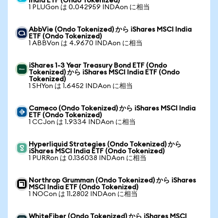
India ETF (Ondo Tokenized)
1 PLUGon は 0.042959 INDAon に相当
AbbVie (Ondo Tokenized) から iShares MSCI India
ETF (Ondo Tokenized)
1 ABBVon は 4.9670 INDAon に相当
iShares 1-3 Year Treasury Bond ETF (Ondo
Tokenized) から iShares MSCI India ETF (Ondo
Tokenized)
1 SHYon は 1.6452 INDAon に相当
Cameco (Ondo Tokenized) から iShares MSCI India
ETF (Ondo Tokenized)
1 CCJon は 1.9334 INDAon に相当
Hyperliquid Strategies (Ondo Tokenized) から
iShares MSCI India ETF (Ondo Tokenized)
1 PURRon は 0.136038 INDAon に相当
Northrop Grumman (Ondo Tokenized) から iShares
MSCI India ETF (Ondo Tokenized)
1 NOCon は 11.2802 INDAon に相当
WhiteFiber (Ondo Tokenized) から iShares MSCI