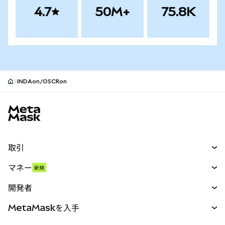
4.7
50M+
75.8K
INDAon/OSCRon
MetaMaskサイトフッター
取引
スワップ
マネー
新規
予測
新規
購入
開発者
パーペチュアル
新規
カード
ドキュメントを表示
MetaMaskを入手
RWA
mUSD
新規
ダッシュボード
トランザクションシールド