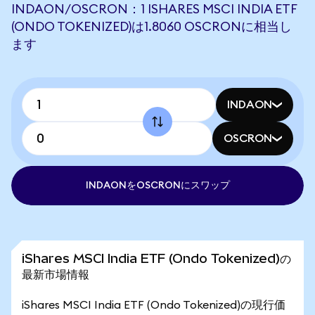
INDAON/OSCRON：1 ISHARES MSCI INDIA ETF
(ONDO TOKENIZED)は1.8060 OSCRONに相当し
ます
INDAON
OSCRON
INDAONをOSCRONにスワップ
iShares MSCI India ETF (Ondo Tokenized)の
最新市場情報
iShares MSCI India ETF (Ondo Tokenized)の現行価