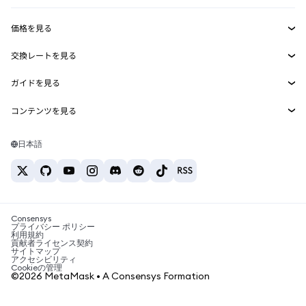
収益化
Smart Accounts Kit
Agent Wallet
新規
価格を見る
埋め込みウォレット
Snaps
ビットコインの価格
交換レートを見る
MetaMask Connect
イーサリアムの価格
報酬
新規
BTC→USD
Solanaの価格
ガイドを見る
Snaps
セキュリティ
ETH→USD
BTCの購入
Shiba Inuの価格
USDT→INR
コンテンツを見る
Web3サービス
サポート
ETHの購入
Pepeの価格
ビットコインウォレット
BTC→USDT
SOLの購入
キャリア
Tetherの価格
Solanaウォレット
日本語
BTC→INR
PEPEの購入
お問い合わせ
USDCの価格
おすすめの暗号資産カード
ETH→USDT
USDTの購入
Chanlinkの価格
おすすめのモバイル暗号資産ウォレット
USDT→PHP
USDCの購入
Polymarketとは？
BTC→EUR
SHIBの購入
Consensys
税制関連ニュース
プライバシー ポリシー
利用規約
BNBの購入
貢献者ライセンス契約
暗号資産の購入方法は？
サイトマップ
アクセシビリティ
ビットコインを売るには？
Cookieの管理
©2026 MetaMask • A Consensys Formation