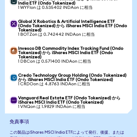
India ETF (Ondo Tokenized)
1 WYFIon は 0.535402 INDAon に相当
Global X Robotics & Artificial Intelligence ETF
(Ondo Tokenized) から iShares MSCI India ETF (Ondo
Tokenized)
1 BOTZon は 0.742442 INDAon に相当
Invesco DB Commodity Index Tracking Fund (Ondo
Tokenized) から iShares MSCI India ETF (Ondo
Tokenized)
1 DBCon は 0.571400 INDAon に相当
Credo Technology Group Holding (Ondo Tokenized)
から iShares MSCI India ETF (Ondo Tokenized)
1 CRDOon は 4.8763 INDAon に相当
Vanguard Real Estate ETF (Ondo Tokenized) から
iShares MSCI India ETF (Ondo Tokenized)
1 VNQon は 1.9829 INDAon に相当
免責事項
この製品はiShares MSCI India ETFによって発行、後援、または