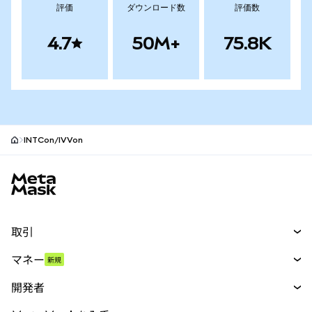
評価
ダウンロード数
評価数
4.7
50M+
75.8K
INTCon/IVVon
MetaMaskサイトフッター
取引
スワップ
マネー
新規
予測
新規
購入
開発者
パーペチュアル
新規
カード
ドキュメントを表示