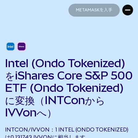
METAMASKを入手
METAMASKを入手
Intel (Ondo Tokenized)
をiShares Core S&P 500
ETF (Ondo Tokenized)
に変換（INTConから
IVVonへ）
INTCON/IVVON：1 INTEL (ONDO TOKENIZED)
は0.131743 IVVONに相当します