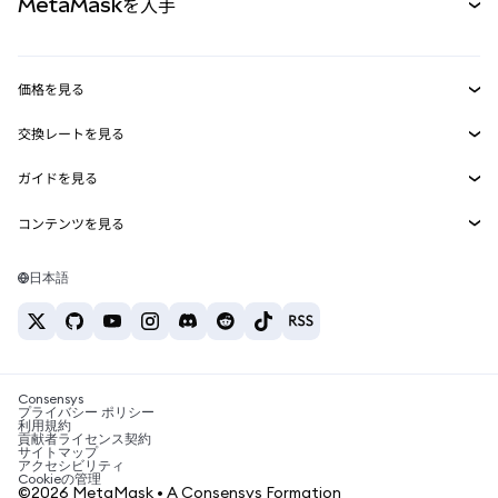
MetaMaskを入手
RWA
mUSD
新規
ダッシュボード
トランザクションシールド
収益化
Smart Accounts Kit
Agent Wallet
新規
価格を見る
埋め込みウォレット
Snaps
ビットコインの価格
交換レートを見る
MetaMask Connect
イーサリアムの価格
報酬
新規
BTC→USD
Solanaの価格
ガイドを見る
Snaps
セキュリティ
ETH→USD
BTCの購入
Shiba Inuの価格
USDT→INR
コンテンツを見る
Web3サービス
サポート
ETHの購入
Pepeの価格
ビットコインウォレット
BTC→USDT
SOLの購入
キャリア
Tetherの価格
Solanaウォレット
日本語
BTC→INR
PEPEの購入
お問い合わせ
USDCの価格
おすすめの暗号資産カード
ETH→USDT
USDTの購入
Chanlinkの価格
おすすめのモバイル暗号資産ウォレット
USDT→PHP
USDCの購入
Polymarketとは？
BTC→EUR
SHIBの購入
Consensys
税制関連ニュース
プライバシー ポリシー
利用規約
BNBの購入
貢献者ライセンス契約
暗号資産の購入方法は？
サイトマップ
アクセシビリティ
ビットコインを売るには？
Cookieの管理
©2026 MetaMask • A Consensys Formation