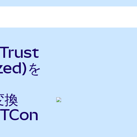
 Trust
zed)を
変換
TCon