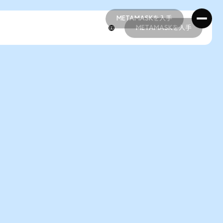
METAMASKを入手
METAMASKを入手
METAMASKを入手
METAMASKを入手