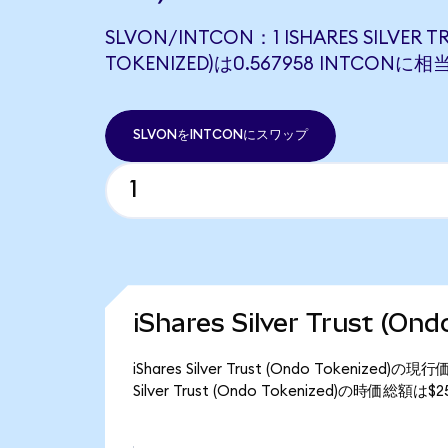
SLVON/INTCON：1 ISHARES SILVER T
TOKENIZED)は0.567958 INTCONに
SLVONをINTCONにスワップ
iShares Silver Trust (
iShares Silver Trust (Ondo Tokeni
Silver Trust (Ondo Tokenized)の時価総