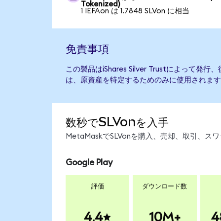
Tokenized)
1 IEFAon は 1.7848 SLVon に相当
免責事項
この製品はiShares Silver Trustによ
は、原資産を特定するためのみに使用されます
数秒でSLVonを入手
MetaMaskでSLVonを購入、売却、取引
Google Play
評価
ダウンロード数
4.4
10M+
4