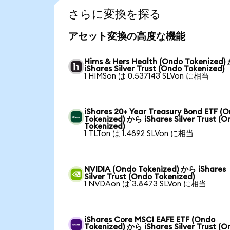
さらに変換を探る
アセット変換の高度な機能
Hims & Hers Health (Ondo Tokenized
iShares Silver Trust (Ondo Tokenized)
1 HIMSon は 0.537143 SLVon に相当
iShares 20+ Year Treasury Bond ETF (
Tokenized) から iShares Silver Trust (
Tokenized)
1 TLTon は 1.4892 SLVon に相当
NVIDIA (Ondo Tokenized) から iShares
Silver Trust (Ondo Tokenized)
1 NVDAon は 3.8473 SLVon に相当
iShares Core MSCI EAFE ETF (Ondo
Tokenized) から iShares Silver Trust (