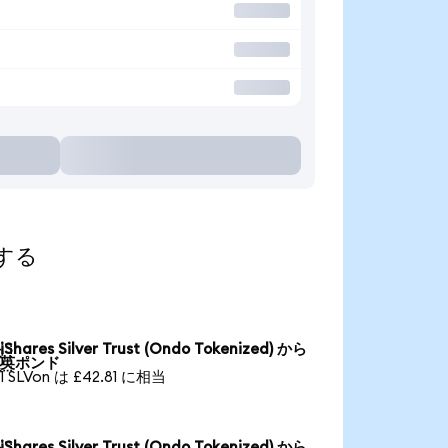
索する
iShares Silver Trust (Ondo Tokenized) から

英ポンド
1 SLVon は £42.81 に相当
iShares Silver Trust (Ondo Tokenized) から