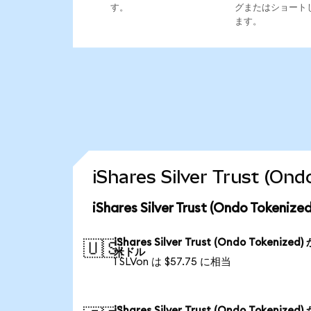
す。
グまたはショート
ます。
iShares Silver Trust
iShares Silver Trust (Ondo To
iShares Silver Trust (Ondo Tokenized
🇺🇸
米ドル
1 SLVon は $57.75 に相当
iShares Silver Trust (Ondo Tokenized