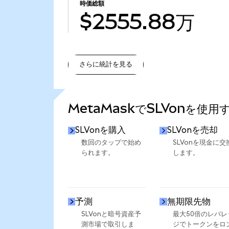
時価総額
$2555.88万
さらに統計を見る
さらに統計を見る
MetaMaskでSLVonを使用
SLVonを購入
SLVonを売却
数回のタップで始め
SLVonを現金に交
られます。
します。
予測
無期限先物
SLVonと暗号資産予
最大50倍のレバレ
測市場で取引しま
ジでトークンをロ