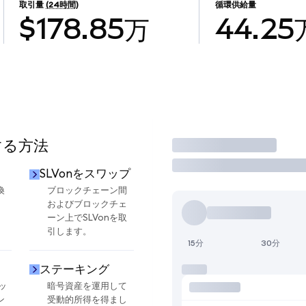
取引量
(24時間)
循環供給量
$178.85万
44.25
する方法
取引
SLVonをスワップ
換
ブロックチェーン間
およびブロックチェ
ーン上でSLVonを取
引します。
15分
30分
ステーキング
ッ
暗号資産を運用して
ン
受動的所得を得まし