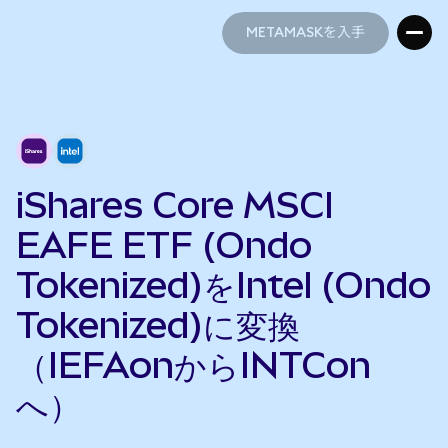
METAMASKを入手
METAMASKを入手
iShares Core MSCI
EAFE ETF (Ondo
Tokenized)をIntel (Ondo
Tokenized)に変換
（IEFAonからINTCon
へ）