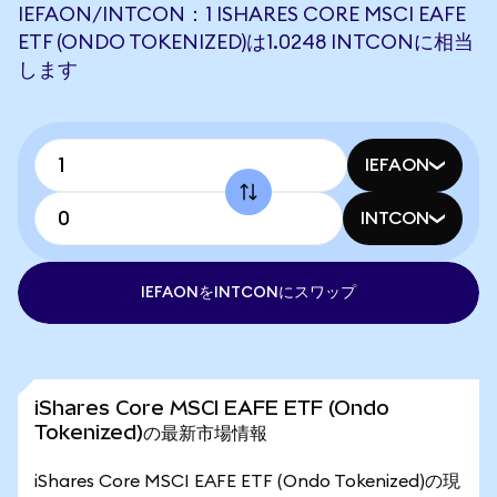
IEFAON/INTCON：1 ISHARES CORE MSCI EAFE
ETF (ONDO TOKENIZED)は1.0248 INTCONに相当
します
IEFAON
INTCON
IEFAONをINTCONにスワップ
iShares Core MSCI EAFE ETF (Ondo
Tokenized)の最新市場情報
iShares Core MSCI EAFE ETF (Ondo Tokenized)の現