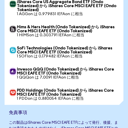
iShares Core US Aggregate Bond ETF (Ondo
Tokenized) から iShares Core MSCI EAFE ETF (Ondo
Tokenized)
1 AGGon は 0.979831 IEFAon に相当
Hims & Hers Health (Ondo Tokenized) から iShares
Core MSCI EAFE ETF (Ondo Tokenized)
1 HIMSon は 0.303791 IEFAon に相当
SoFi Technologies (Ondo Tokenized) から iShares
Core MSCI EAFE ETF (Ondo Tokenized)
1 SOFIon は 0.179482 IEFAon に相当
Invesco QQQ (Ondo Tokenized) から iShares Core
MSCI EAFE ETF (Ondo Tokenized)
1 QQQon は 7.0091 IEFAon に相当
PDD Holdings (Ondo Tokenized) から iShares Core
MSCI EAFE ETF (Ondo Tokenized)
1 PDDon は 0.880054 IEFAon に相当
免責事項
この製品はiShares Core MSCI EAFE ETFによって発行、後援、ま