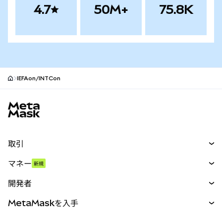
4.7
50M+
75.8K
IEFAon/INTCon
MetaMaskサイトフッター
取引
スワップ
マネー
新規
予測
新規
購入
開発者
パーペチュアル
新規
カード
ドキュメントを表示
MetaMaskを入手
RWA
mUSD
新規
ダッシュボード
トランザクションシールド