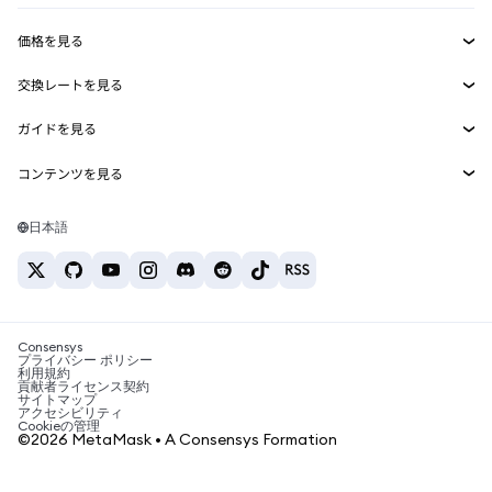
収益化
Smart Accounts Kit
Agent Wallet
新規
価格を見る
埋め込みウォレット
Snaps
ビットコインの価格
交換レートを見る
MetaMask Connect
イーサリアムの価格
報酬
新規
BTC→USD
Solanaの価格
ガイドを見る
Snaps
セキュリティ
ETH→USD
BTCの購入
Shiba Inuの価格
USDT→INR
コンテンツを見る
Web3サービス
サポート
ETHの購入
Pepeの価格
ビットコインウォレット
BTC→USDT
SOLの購入
キャリア
Tetherの価格
Solanaウォレット
日本語
BTC→INR
PEPEの購入
お問い合わせ
USDCの価格
おすすめの暗号資産カード
ETH→USDT
USDTの購入
Chanlinkの価格
おすすめのモバイル暗号資産ウォレット
USDT→PHP
USDCの購入
Polymarketとは？
BTC→EUR
SHIBの購入
Consensys
税制関連ニュース
プライバシー ポリシー
利用規約
BNBの購入
貢献者ライセンス契約
暗号資産の購入方法は？
サイトマップ
アクセシビリティ
ビットコインを売るには？
Cookieの管理
©2026 MetaMask • A Consensys Formation