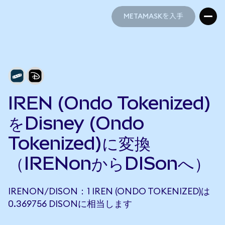
METAMASKを入手
METAMASKを入手
IREN (Ondo Tokenized)
をDisney (Ondo
Tokenized)に変換
（IRENonからDISonへ）
IRENON/DISON：1 IREN (ONDO TOKENIZED)は
0.369756 DISONに相当します