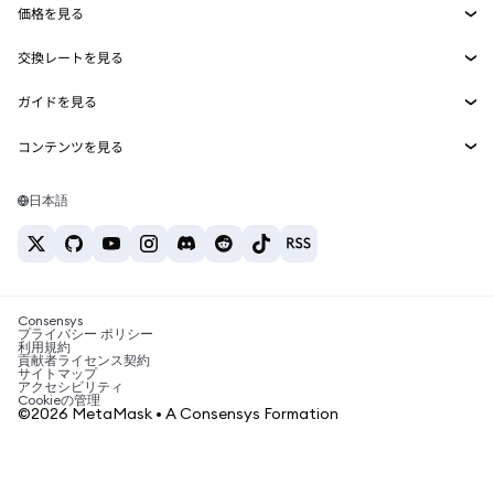
価格を見る
埋め込みウォレット
Snaps
ビットコインの価格
交換レートを見る
MetaMask Connect
イーサリアムの価格
報酬
新規
BTC→USD
Solanaの価格
ガイドを見る
Snaps
セキュリティ
ETH→USD
BTCの購入
Shiba Inuの価格
USDT→INR
コンテンツを見る
Web3サービス
サポート
ETHの購入
Pepeの価格
ビットコインウォレット
BTC→USDT
SOLの購入
キャリア
Tetherの価格
Solanaウォレット
日本語
BTC→INR
PEPEの購入
お問い合わせ
USDCの価格
おすすめの暗号資産カード
ETH→USDT
USDTの購入
Chanlinkの価格
おすすめのモバイル暗号資産ウォレット
USDT→PHP
USDCの購入
Polymarketとは？
BTC→EUR
SHIBの購入
Consensys
税制関連ニュース
プライバシー ポリシー
利用規約
BNBの購入
貢献者ライセンス契約
暗号資産の購入方法は？
サイトマップ
アクセシビリティ
ビットコインを売るには？
Cookieの管理
©2026 MetaMask • A Consensys Formation