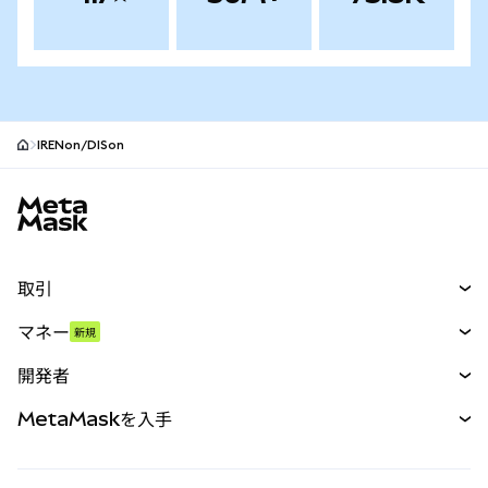
IRENon/DISon
MetaMaskサイトフッター
取引
スワップ
マネー
新規
予測
新規
購入
開発者
パーペチュアル
新規
カード
ドキュメントを表示
MetaMaskを入手
RWA
mUSD
新規
ダッシュボード
トランザクションシールド
収益化
Smart Accounts Kit
Agent Wallet
新規