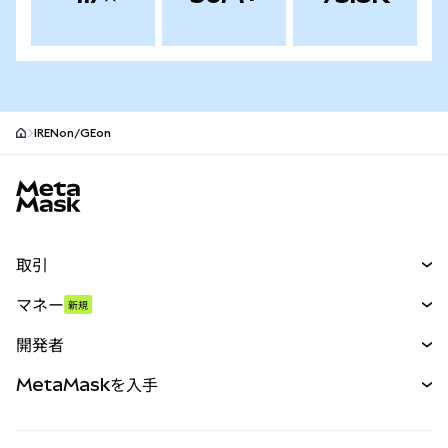
IRENon/GEon
MetaMaskサイトフッター
取引
スワップ
マネー
新規
予測
新規
購入
開発者
パーペチュアル
新規
カード
ドキュメントを表示
MetaMaskを入手
RWA
mUSD
新規
ダッシュボード
トランザクションシールド
収益化
Smart Accounts Kit
Agent Wallet
新規