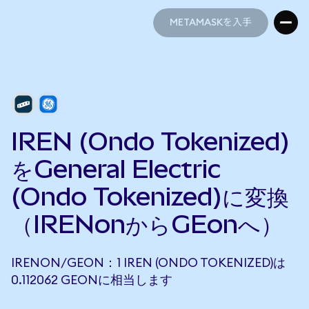
METAMASKを入手
METAMASKを入手
IREN (Ondo Tokenized)
をGeneral Electric
(Ondo Tokenized)に変換
（IRENonからGEonへ）
IRENON/GEON：1 IREN (ONDO TOKENIZED)は
0.112062 GEONに相当します