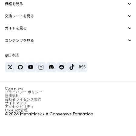
価格を見る
埋め込みウォレット
Snaps
ビットコインの価格
交換レートを見る
MetaMask Connect
イーサリアムの価格
報酬
新規
BTC→USD
Solanaの価格
ガイドを見る
Snaps
セキュリティ
ETH→USD
BTCの購入
Shiba Inuの価格
USDT→INR
コンテンツを見る
Web3サービス
サポート
ETHの購入
Pepeの価格
ビットコインウォレット
BTC→USDT
SOLの購入
キャリア
Tetherの価格
Solanaウォレット
日本語
BTC→INR
PEPEの購入
お問い合わせ
USDCの価格
おすすめの暗号資産カード
ETH→USDT
USDTの購入
Chanlinkの価格
おすすめのモバイル暗号資産ウォレット
USDT→PHP
USDCの購入
Polymarketとは？
BTC→EUR
SHIBの購入
Consensys
税制関連ニュース
プライバシー ポリシー
利用規約
BNBの購入
貢献者ライセンス契約
暗号資産の購入方法は？
サイトマップ
アクセシビリティ
ビットコインを売るには？
Cookieの管理
©2026 MetaMask • A Consensys Formation