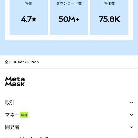
評価
ダウンロード数
評価数
4.7
50M+
75.8K
SBUXon/IRENon
MetaMaskサイトフッター
取引
スワップ
マネー
新規
予測
新規
購入
開発者
パーペチュアル
新規
カード
ドキュメントを表示