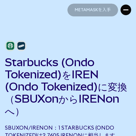
METAMASKを入手
METAMASKを入手
Starbucks (Ondo
Tokenized)をIREN
(Ondo Tokenized)に変換
（SBUXonからIRENon
へ）
SBUXON/IRENON：1 STARBUCKS (ONDO
TOKENIZED)は2.7605 IRENONに相当します