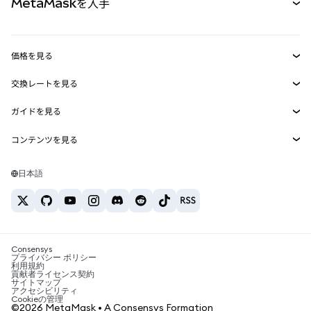
MetaMaskを入手
RWA
mUSD
新規
ダッシュボード
トランザクションシールド
収益化
Smart Accounts Kit
Agent Wallet
新規
価格を見る
埋め込みウォレット
Snaps
ビットコインの価格
交換レートを見る
MetaMask Connect
イーサリアムの価格
報酬
新規
BTC→USD
Solanaの価格
ガイドを見る
Snaps
セキュリティ
ETH→USD
BTCの購入
Shiba Inuの価格
USDT→INR
コンテンツを見る
Web3サービス
サポート
ETHの購入
Pepeの価格
ビットコインウォレット
BTC→USDT
SOLの購入
キャリア
Tetherの価格
Solanaウォレット
日本語
BTC→INR
PEPEの購入
お問い合わせ
USDCの価格
おすすめの暗号資産カード
ETH→USDT
USDTの購入
Chanlinkの価格
おすすめのモバイル暗号資産ウォレット
USDT→PHP
USDCの購入
Polymarketとは？
BTC→EUR
SHIBの購入
Consensys
税制関連ニュース
プライバシー ポリシー
利用規約
BNBの購入
貢献者ライセンス契約
暗号資産の購入方法は？
サイトマップ
アクセシビリティ
ビットコインを売るには？
Cookieの管理
©2026 MetaMask • A Consensys Formation