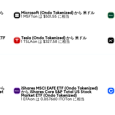
から
Microsoft (Ondo Tokenized) から 米ドル
1 MSFTon は $501.55 に相当
ETF
Tesla (Ondo Tokenized) から 米ドル
1 TSLAon は $327.58 に相当
 から
iShares MSCI EAFE ETF (Ondo Tokenized)
et
から iShares Core S&P Total US Stock
Market ETF (Ondo Tokenized)
1 EFAon は 0.657660 ITOTon に相当