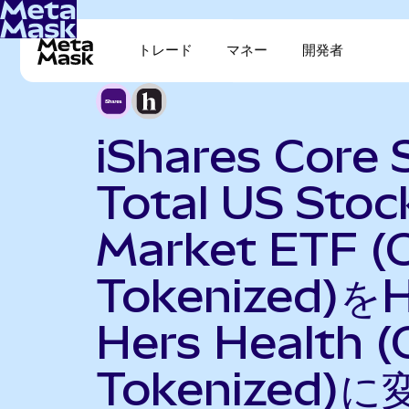
トレード
マネー
開発者
iShares Core
Total US Stoc
Market ETF (
Tokenized)を
Hers Health 
Tokenized)に