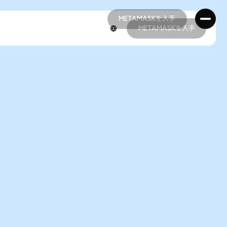
METAMASKを入手
METAMASKを入手
METAMASKを入手
METAMASKを入手