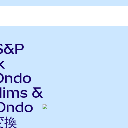
 S&P
k
Ondo
Hims &
(Ondo
変換