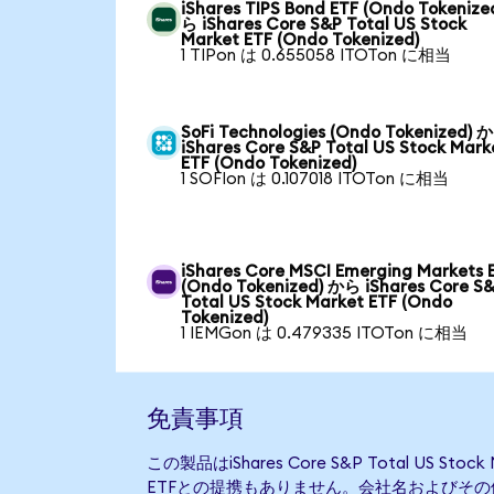
iShares TIPS Bond ETF (Ondo Tokenize
ら iShares Core S&P Total US Stock
Market ETF (Ondo Tokenized)
1 TIPon は 0.655058 ITOTon に相当
SoFi Technologies (Ondo Tokenized) 
iShares Core S&P Total US Stock Mark
ETF (Ondo Tokenized)
1 SOFIon は 0.107018 ITOTon に相当
iShares Core MSCI Emerging Markets 
(Ondo Tokenized) から iShares Core S
Total US Stock Market ETF (Ondo
Tokenized)
1 IEMGon は 0.479335 ITOTon に相当
免責事項
この製品はiShares Core S&P Total US S
ETFとの提携もありません。会社名およびそ