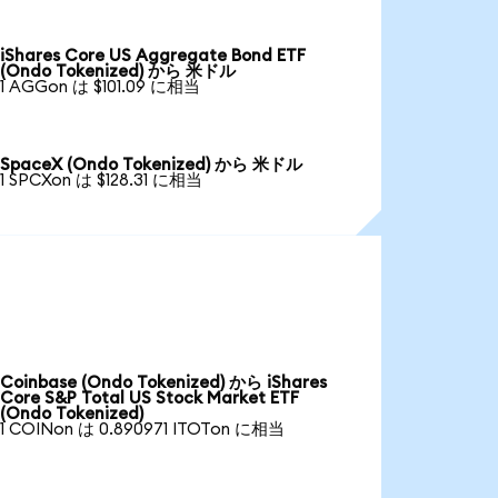
iShares Core US Aggregate Bond ETF
(Ondo Tokenized) から 米ドル
1 AGGon は $101.09 に相当
SpaceX (Ondo Tokenized) から 米ドル
1 SPCXon は $128.31 に相当
Coinbase (Ondo Tokenized) から iShares
Core S&P Total US Stock Market ETF
(Ondo Tokenized)
1 COINon は 0.890971 ITOTon に相当