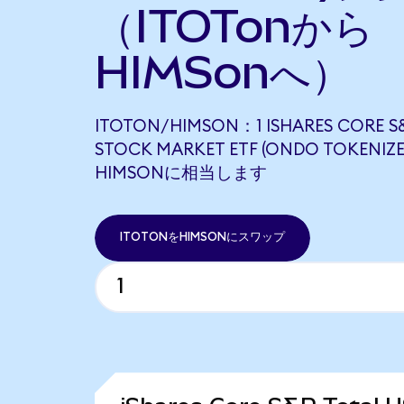
（ITOTonから
HIMSonへ）
ITOTON/HIMSON：1 ISHARES CORE S&
STOCK MARKET ETF (ONDO TOKENIZE
HIMSONに相当します
ITOTONをHIMSONにスワップ