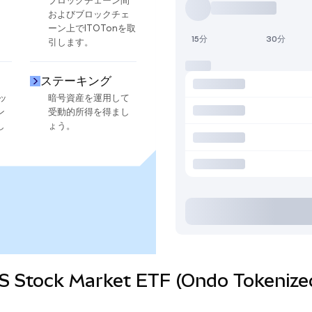
ブロックチェーン間
およびブロックチェ
ーン上でITOTonを取
15分
30分
引します。
ステーキング
ッ
暗号資産を運用して
ン
受動的所得を得まし
し
ょう。
l US Stock Market ETF (Ondo To