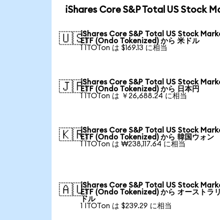
iShares Core S&P Total US Stoc
iShares Core S&P Total US Stock Mark
🇺🇸
ETF (Ondo Tokenized) から 米ドル
1 ITOTon は $169.13 に相当
iShares Core S&P Total US Stock Mark
🇯🇵
ETF (Ondo Tokenized) から 日本円
1 ITOTon は ￥26,688.24 に相当
iShares Core S&P Total US Stock Mark
🇰🇷
ETF (Ondo Tokenized) から 韓国ウォン
1 ITOTon は ₩238,117.64 に相当
iShares Core S&P Total US Stock Mark
🇦🇺
ETF (Ondo Tokenized) から オーストラ
ドル
1 ITOTon は $239.29 に相当