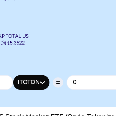
P TOTAL US
D)は5.3522
ITOTON