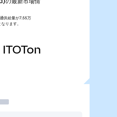
ized)の最新市場情
す。 流通供給量が7.55万
83万となります。
ITOTon