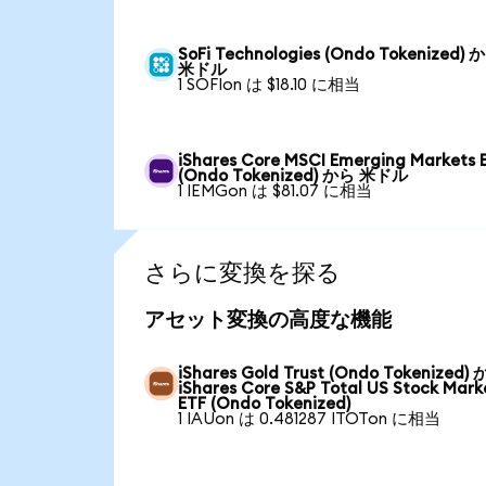
SoFi Technologies (Ondo Tokenized) 
米ドル
1 SOFIon は $18.10 に相当
iShares Core MSCI Emerging Markets 
(Ondo Tokenized) から 米ドル
1 IEMGon は $81.07 に相当
さらに変換を探る
アセット変換の高度な機能
iShares Gold Trust (Ondo Tokenized)
iShares Core S&P Total US Stock Mark
ETF (Ondo Tokenized)
1 IAUon は 0.481287 ITOTon に相当