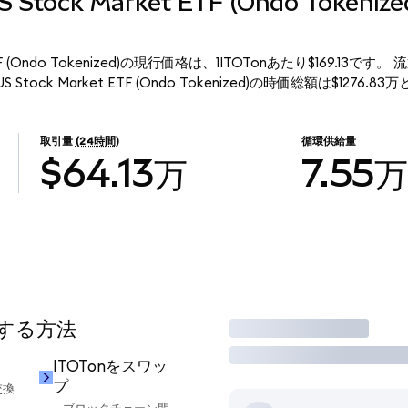
 US Stock Market ETF (Ondo Token
ket ETF (Ondo Tokenized)の現行価格は、1ITOTonあたり$169.13で
 US Stock Market ETF (Ondo Tokenized)の時価総額は$1276.
取引量
(24時間)
循環供給量
$64.13万
7.55万
用する方法
取引
ITOTonをスワッ
プ
交換