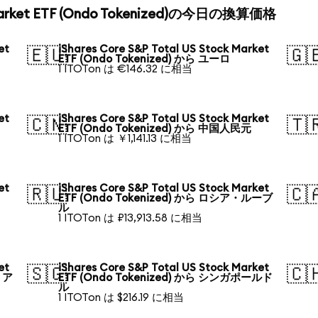
k Market ETF (Ondo Tokenized)の今日の換算価格
et
iShares Core S&P Total US Stock Market
🇪🇺
🇬
ETF (Ondo Tokenized) から ユーロ
1 ITOTon は €146.32 に相当
et
iShares Core S&P Total US Stock Market
🇨🇳
🇹
ETF (Ondo Tokenized) から 中国人民元
1 ITOTon は ￥1,141.13 に相当
et
iShares Core S&P Total US Stock Market
🇷🇺
🇨
ETF (Ondo Tokenized) から ロシア・ルーブ
ル
1 ITOTon は ₽13,913.58 に相当
et
iShares Core S&P Total US Stock Market
🇸🇬
🇨
リア
ETF (Ondo Tokenized) から シンガポールド
ル
1 ITOTon は $216.19 に相当