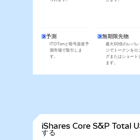
予測
無期限先物
ITOTonと暗号資産予
最大50倍のレバレ
測市場で取引しま
ジでトークンをロ
す。
グまたはショート
ます。
iShares Core S&P Tota
する