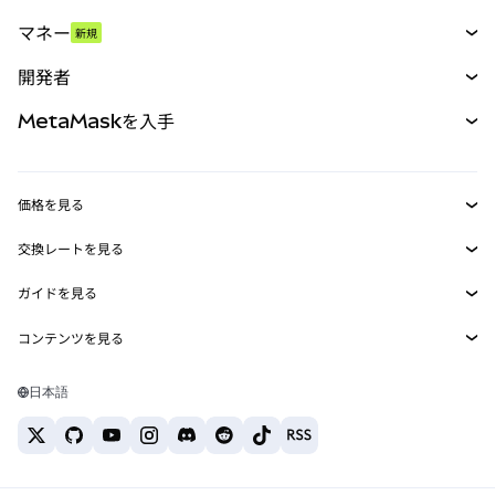
スワップ
マネー
新規
予測
新規
購入
開発者
パーペチュアル
新規
カード
ドキュメントを表示
MetaMaskを入手
RWA
mUSD
新規
ダッシュボード
トランザクションシールド
収益化
Smart Accounts Kit
Agent Wallet
新規
価格を見る
埋め込みウォレット
Snaps
ビットコインの価格
交換レートを見る
MetaMask Connect
イーサリアムの価格
報酬
新規
BTC→USD
Solanaの価格
ガイドを見る
Snaps
セキュリティ
ETH→USD
BTCの購入
Shiba Inuの価格
USDT→INR
コンテンツを見る
Web3サービス
サポート
ETHの購入
Pepeの価格
ビットコインウォレット
BTC→USDT
SOLの購入
キャリア
Tetherの価格
Solanaウォレット
日本語
BTC→INR
PEPEの購入
お問い合わせ
USDCの価格
おすすめの暗号資産カード
ETH→USDT
USDTの購入
Chanlinkの価格
おすすめのモバイル暗号資産ウォレット
USDT→PHP
USDCの購入
Polymarketとは？