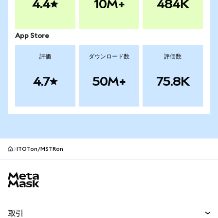
4.4
10M+
484K
App Store
評価
ダウンロード数
評価数
4.7
50M+
75.8K
ITOTon/MSTRon
MetaMaskサイトフッター
取引