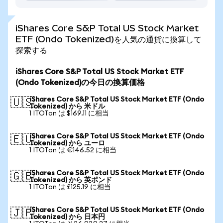
iShares Core S&P Total US Stock Market
ETF (Ondo Tokenized)を人気の通貨に換算して
探索する
iShares Core S&P Total US Stock Market ETF
(Ondo Tokenized)の今日の換算価格
iShares Core S&P Total US Stock Market ETF (Ondo
🇺🇸
Tokenized) から 米ドル
1 ITOTon は $169.11 に相当
iShares Core S&P Total US Stock Market ETF (Ondo
🇪🇺
Tokenized) から ユーロ
1 ITOTon は €146.52 に相当
iShares Core S&P Total US Stock Market ETF (Ondo
🇬🇧
Tokenized) から 英ポンド
1 ITOTon は £125.19 に相当
iShares Core S&P Total US Stock Market ETF (Ondo
🇯🇵
Tokenized) から 日本円