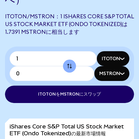
ITOTON/MSTRON：1 ISHARES CORE S&P TOTAL
US STOCK MARKET ETF (ONDO TOKENIZED)は
1.7391 MSTRONに相当します
ITOTON
MSTRON
ITOTONをMSTRONにスワップ
iShares Core S&P Total US Stock Market
ETF (Ondo Tokenized)の最新市場情報