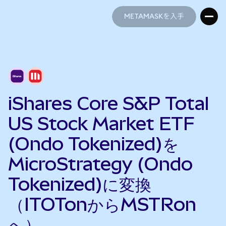
METAMASKを入手
METAMASKを入手
iShares Core S&P Total
US Stock Market ETF
(Ondo Tokenized)を
MicroStrategy (Ondo
Tokenized)に変換
（ITOTonからMSTRon
へ）