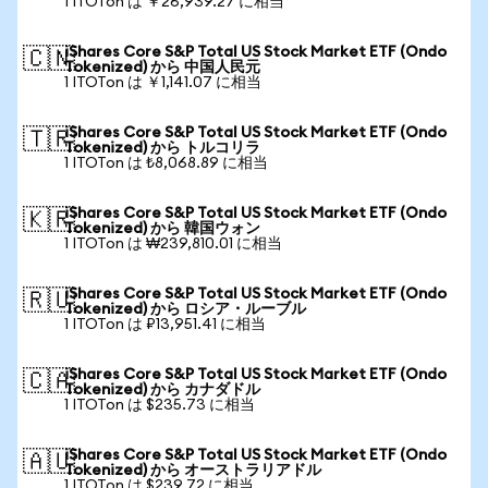
1 ITOTon は ￥26,939.27 に相当
iShares Core S&P Total US Stock Market ETF (Ondo
🇨🇳
Tokenized) から 中国人民元
1 ITOTon は ￥1,141.07 に相当
iShares Core S&P Total US Stock Market ETF (Ondo
🇹🇷
Tokenized) から トルコリラ
1 ITOTon は ₺8,068.89 に相当
iShares Core S&P Total US Stock Market ETF (Ondo
🇰🇷
Tokenized) から 韓国ウォン
1 ITOTon は ₩239,810.01 に相当
iShares Core S&P Total US Stock Market ETF (Ondo
🇷🇺
Tokenized) から ロシア・ルーブル
1 ITOTon は ₽13,951.41 に相当
iShares Core S&P Total US Stock Market ETF (Ondo
🇨🇦
Tokenized) から カナダドル
1 ITOTon は $235.73 に相当
iShares Core S&P Total US Stock Market ETF (Ondo
🇦🇺
Tokenized) から オーストラリアドル
1 ITOTon は $239.72 に相当