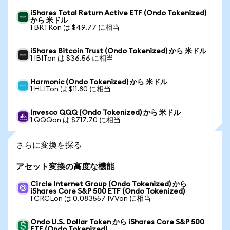
iShares Total Return Active ETF (Ondo Tokenized)
から 米ドル
1 BRTRon は $49.77 に相当
iShares Bitcoin Trust (Ondo Tokenized) から 米ドル
1 IBITon は $36.56 に相当
Harmonic (Ondo Tokenized) から 米ドル
1 HLITon は $11.80 に相当
Invesco QQQ (Ondo Tokenized) から 米ドル
1 QQQon は $717.70 に相当
さらに変換を探る
アセット変換の高度な機能
Circle Internet Group (Ondo Tokenized) から
iShares Core S&P 500 ETF (Ondo Tokenized)
1 CRCLon は 0.083557 IVVon に相当
Ondo U.S. Dollar Token から iShares Core S&P 500
ETF (Ondo Tokenized)