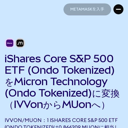
METAMASKを入手
METAMASKを入手
iShares Core S&P 500
ETF (Ondo Tokenized)
をMicron Technology
(Ondo Tokenized)に変換
（IVVonからMUonへ）
IVVON/MUON：1 ISHARES CORE S&P 500 ETF
(ONDO TOKENIZED)は0.866209 MUONに相当し