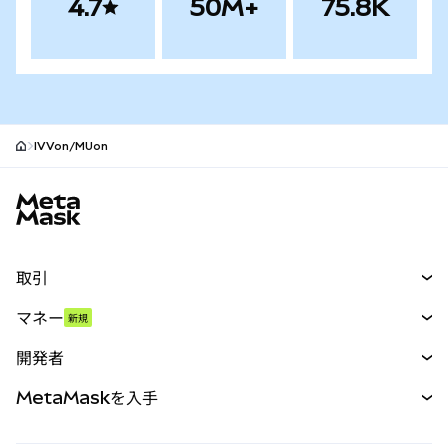
4.7
50M+
75.8K
IVVon/MUon
MetaMaskサイトフッター
取引
スワップ
マネー
新規
予測
新規
購入
開発者
パーペチュアル
新規
カード
ドキュメントを表示
MetaMaskを入手
RWA
mUSD
新規
ダッシュボード
トランザクションシールド
収益化