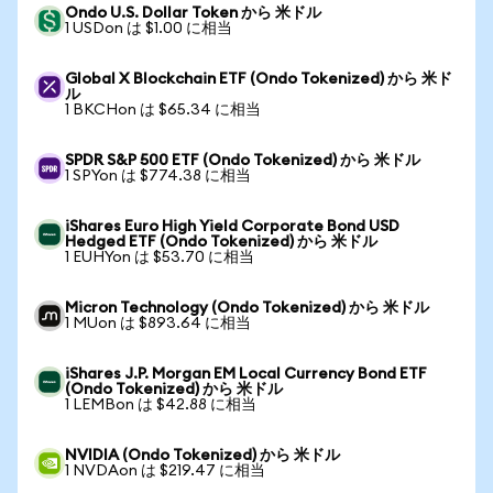
Ondo U.S. Dollar Token から 米ドル
1 USDon は $1.00 に相当
Global X Blockchain ETF (Ondo Tokenized) から 米ド
ル
1 BKCHon は $65.34 に相当
SPDR S&P 500 ETF (Ondo Tokenized) から 米ドル
1 SPYon は $774.38 に相当
iShares Euro High Yield Corporate Bond USD
Hedged ETF (Ondo Tokenized) から 米ドル
1 EUHYon は $53.70 に相当
Micron Technology (Ondo Tokenized) から 米ドル
1 MUon は $893.64 に相当
iShares J.P. Morgan EM Local Currency Bond ETF
(Ondo Tokenized) から 米ドル
1 LEMBon は $42.88 に相当
NVIDIA (Ondo Tokenized) から 米ドル
1 NVDAon は $219.47 に相当