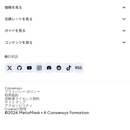
Smart Accounts Kit
Agent Wallet
新規
価格を見る
埋め込みウォレット
Snaps
ビットコインの価格
交換レートを見る
MetaMask Connect
イーサリアムの価格
報酬
新規
BTC→USD
Solanaの価格
ガイドを見る
Snaps
セキュリティ
ETH→USD
BTCの購入
Shiba Inuの価格
USDT→INR
コンテンツを見る
Web3サービス
サポート
ETHの購入
Pepeの価格
ビットコインウォレット
BTC→USDT
SOLの購入
キャリア
Tetherの価格
Solanaウォレット
日本語
BTC→INR
PEPEの購入
お問い合わせ
USDCの価格
おすすめの暗号資産カード
ETH→USDT
USDTの購入
Chanlinkの価格
おすすめのモバイル暗号資産ウォレット
USDT→PHP
USDCの購入
Polymarketとは？
BTC→EUR
SHIBの購入
Consensys
税制関連ニュース
プライバシー ポリシー
利用規約
BNBの購入
貢献者ライセンス契約
暗号資産の購入方法は？
サイトマップ
アクセシビリティ
ビットコインを売るには？
Cookieの管理
©2026 MetaMask • A Consensys Formation