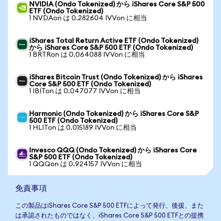
NVIDIA (Ondo Tokenized) から iShares Core S&P 500
ETF (Ondo Tokenized)
1 NVDAon は 0.282604 IVVon に相当
iShares Total Return Active ETF (Ondo Tokenized)
から iShares Core S&P 500 ETF (Ondo Tokenized)
1 BRTRon は 0.064088 IVVon に相当
iShares Bitcoin Trust (Ondo Tokenized) から iShares
Core S&P 500 ETF (Ondo Tokenized)
1 IBITon は 0.047077 IVVon に相当
Harmonic (Ondo Tokenized) から iShares Core S&P
500 ETF (Ondo Tokenized)
1 HLITon は 0.015189 IVVon に相当
Invesco QQQ (Ondo Tokenized) から iShares Core
S&P 500 ETF (Ondo Tokenized)
1 QQQon は 0.924157 IVVon に相当
免責事項
この製品はiShares Core S&P 500 ETFによって発行、後援、また
は承認されたものではなく、iShares Core S&P 500 ETFとの提携