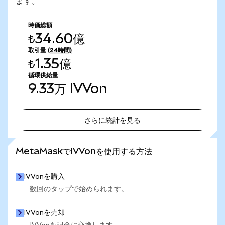
ます。
時価総額
₺34.60億
取引量
(24時間)
₺1.35億
循環供給量
9.33万
IVVon
さらに統計を見る
さらに統計を見る
MetaMaskでIVVonを使用する方法
IVVonを購入
数回のタップで始められます。
IVVonを売却