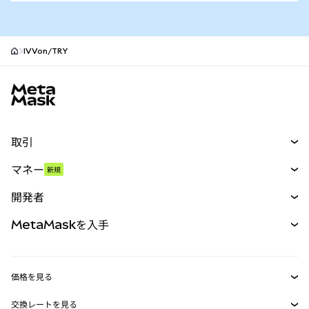
IVVon/TRY
MetaMaskサイトフッター
取引
スワップ
マネー
新規
予測
新規
購入
開発者
パーペチュアル
新規
カード
ドキュメントを表示
MetaMaskを入手
RWA
mUSD
新規
ダッシュボード
トランザクションシールド
収益化
Smart Accounts Kit
Agent Wallet
新規
価格を見る
埋め込みウォレット
Snaps
ビットコインの価格
交換レートを見る