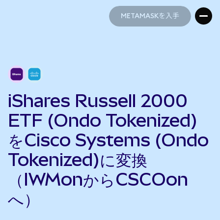
METAMASKを入手
METAMASKを入手
iShares Russell 2000
ETF (Ondo Tokenized)
をCisco Systems (Ondo
Tokenized)に変換
（IWMonからCSCOon
へ）