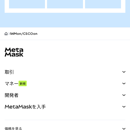
IWMon/CSCOon
MetaMaskサイトフッター
取引
スワップ
マネー
新規
予測
新規
購入
開発者
パーペチュアル
新規
カード
ドキュメントを表示
MetaMaskを入手
RWA
mUSD
新規
ダッシュボード
トランザクションシールド
収益化
Smart Accounts Kit
Agent Wallet
新規
価格を見る