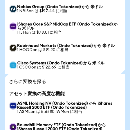
Nebius Group (Ondo Tokenized) から 米ドル
1 NBISon は $197.44 に相当
iShares Core S&P MidCap ETF (Ondo Tokenized) か
ら 米ドル
1 IJHon は $78.01 に相当
Robinhood Markets (Ondo Tokenized) から 米ドル
1 HOODon は $91.20 に相当
Cisco Systems (Ondo Tokenized) から 米ドル
1 CSCOon は $122.69 に相当
さらに変換を探る
アセット変換の高度な機能
ASML Holding NV (Ondo Tokenized) から iShares
Russell 2000 ETF (Ondo Tokenized)
1 ASMLon は 5.6880 IWMon に相当
Roundhill Memory ETF (Ondo Tokenized) から
iShares Russell 2000 ETF (Ondo Tokenized)