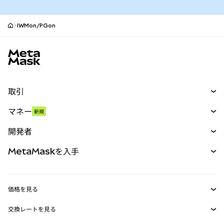
IWMon/PGon
MetaMaskサイトフッター
取引
スワップ
マネー
新規
予測
新規
購入
開発者
パーペチュアル
新規
カード
ドキュメントを表示
MetaMaskを入手
RWA
mUSD
新規
ダッシュボード
トランザクションシールド
収益化
Smart Accounts Kit
Agent Wallet
新規
価格を見る
埋め込みウォレット
Snaps
ビットコインの価格
交換レートを見る
MetaMask Connect
イーサリアムの価格
報酬
新規
BTC→USD