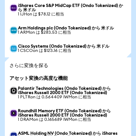
iShares Core S&P MidCap ETF (Ondo Tokenized) か
ら 米ドル
1 IJHon は $78.12 に相当
Arm Holdings plc (Ondo Tokenized) から 米ドル
1 ARMon は $283.53 に相当
Cisco Systems (Ondo Tokenized) から 米ドル
1 CSCOon は $123.16 に相当
さらに変換を探る
アセット変換の高度な機能
Palantir Technologies (Ondo Tokenized) から
iShares Russell 2000 ETF (Ondo Tokenized)
1 PLTRon は 0.564409 IWMon に相当
Roundhill Memory ETF (Ondo Tokenized) から
iShares Russell 2000 ETF (Ondo Tokenized)
1 DRAMon は 0.165689 IWMon に相当
ASML Holding NV (Ondo Tokenized) から iShares