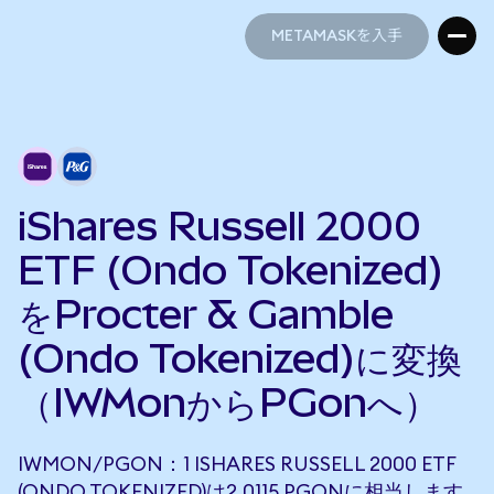
METAMASKを入手
METAMASKを入手
iShares Russell 2000
ETF (Ondo Tokenized)
をProcter & Gamble
(Ondo Tokenized)に変換
（IWMonからPGonへ）
IWMON/PGON：1 ISHARES RUSSELL 2000 ETF
(ONDO TOKENIZED)は2.0115 PGONに相当します