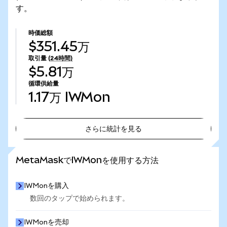
す。
時価総額
$351.45万
取引量
(24時間)
$5.81万
循環供給量
1.17万
IWMon
さらに統計を見る
さらに統計を見る
MetaMaskでIWMonを使用する方法
IWMonを購入
数回のタップで始められます。
IWMonを売却