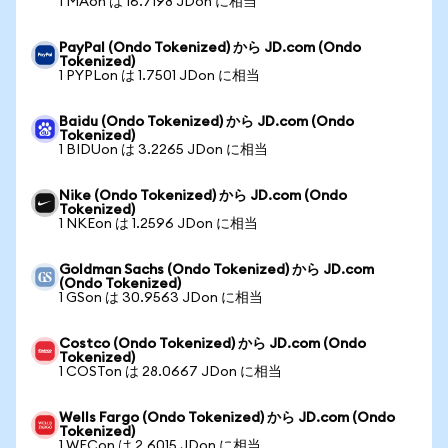
1 MAon は 16.7198 JDon に相当
PayPal (Ondo Tokenized) から JD.com (Ondo
Tokenized)
1 PYPLon は 1.7501 JDon に相当
Baidu (Ondo Tokenized) から JD.com (Ondo
Tokenized)
1 BIDUon は 3.2265 JDon に相当
Nike (Ondo Tokenized) から JD.com (Ondo
Tokenized)
1 NKEon は 1.2596 JDon に相当
Goldman Sachs (Ondo Tokenized) から JD.com
(Ondo Tokenized)
1 GSon は 30.9563 JDon に相当
Costco (Ondo Tokenized) から JD.com (Ondo
Tokenized)
1 COSTon は 28.0667 JDon に相当
Wells Fargo (Ondo Tokenized) から JD.com (Ondo
Tokenized)
1 WFCon は 2.6015 JDon に相当