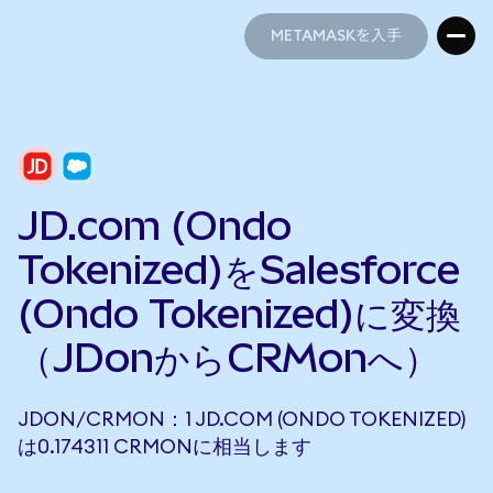
METAMASKを入手
METAMASKを入手
JD.com (Ondo
Tokenized)をSalesforce
(Ondo Tokenized)に変換
（JDonからCRMonへ）
JDON/CRMON：1 JD.COM (ONDO TOKENIZED)
は0.174311 CRMONに相当します