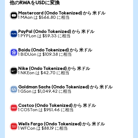
他のRWAをUSDに変換
Mastercard (Ondo Tokenized) から 米ドル
1 MAon は $566.80 に相当
PayPal (Ondo Tokenized) から 米ドル
1 PYPLon は $59.33 に相当
Baidu (Ondo Tokenized) から 米ドル
1 BIDUon は $109.38 に相当
Nike (Ondo Tokenized) から 米ドル
1 NKEon は $42.70 に相当
Goldman Sachs (Ondo Tokenized) から 米ドル
1 GSon は $1,049.42 に相当
Costco (Ondo Tokenized) から 米ドル
1 COSTon は $951.46 に相当
Wells Fargo (Ondo Tokenized) から 米ドル
1 WFCon は $88.19 に相当