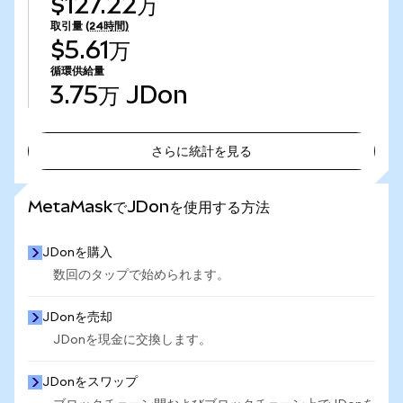
$127.22万
取引量
(24時間)
$5.61万
循環供給量
3.75万
JDon
さらに統計を見る
さらに統計を見る
MetaMaskでJDonを使用する方法
JDonを購入
数回のタップで始められます。
JDonを売却
JDonを現金に交換します。
JDonをスワップ