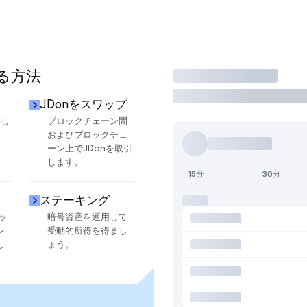
する方法
取引
JDonをスワップ
換し
ブロックチェーン間
およびブロックチェ
ーン上でJDonを取引
します。
15分
30分
ステーキング
ッ
暗号資産を運用して
ン
受動的所得を得まし
し
ょう。