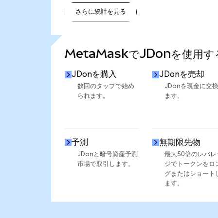
さらに統計を見る
さらに統計を見る
MetaMaskでJDonを使用
JDonを購入
JDonを売却
数回のタップで始め
JDonを現金に交
られます。
ます。
予測
無期限先物
JDonと暗号資産予測
最大50倍のレバレ
市場で取引します。
ジでトークンをロ
グまたはショート
ます。