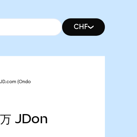
CHF
.com (Ondo
5万
JDon