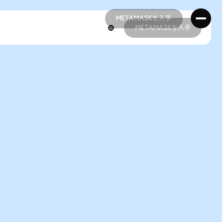
METAMASKを入手
METAMASKを入手
METAMASKを入手
METAMASKを入手