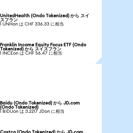
UnitedHealth (Ondo Tokenized) から スイ
スフラン
1 UNHon は CHF 336.33 に相当
Franklin Income Equity Focus ETF (Ondo
Tokenized) から スイスフラン
1 INCEon は CHF 56.47 に相当
Baidu (Ondo Tokenized) から JD.com
(Ondo Tokenized)
1 BIDUon は 3.2217 JDon に相当
Costco (Ondo Tokenized) から JD.com