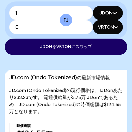
JDON
VRTON
JDONをVRTONにスワップ
JD.com (Ondo Tokenized)の最新市場情報
JD.com (Ondo Tokenized)の現行価格は、1JDonあた
り$33.23です。 流通供給量が3.75万 JDonであるた
め、JD.com (Ondo Tokenized)の時価総額は$124.55
万となります。
時価総額