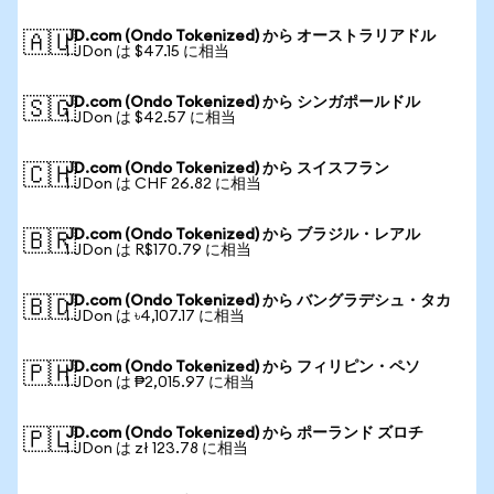
JD.com (Ondo Tokenized) から オーストラリアドル
🇦🇺
1 JDon は $47.15 に相当
JD.com (Ondo Tokenized) から シンガポールドル
🇸🇬
1 JDon は $42.57 に相当
JD.com (Ondo Tokenized) から スイスフラン
🇨🇭
1 JDon は CHF 26.82 に相当
JD.com (Ondo Tokenized) から ブラジル・レアル
🇧🇷
1 JDon は R$170.79 に相当
JD.com (Ondo Tokenized) から バングラデシュ・タカ
🇧🇩
1 JDon は ৳4,107.17 に相当
JD.com (Ondo Tokenized) から フィリピン・ペソ
🇵🇭
1 JDon は ₱2,015.97 に相当
JD.com (Ondo Tokenized) から ポーランド ズロチ
🇵🇱
1 JDon は zł 123.78 に相当