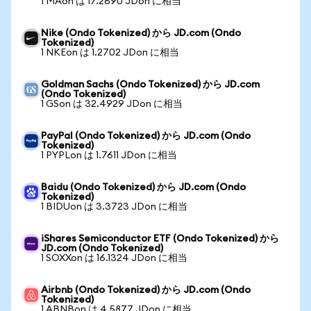
1 MAon は 17.2690 JDon に相当
Nike (Ondo Tokenized) から JD.com (Ondo
Tokenized)
1 NKEon は 1.2702 JDon に相当
Goldman Sachs (Ondo Tokenized) から JD.com
(Ondo Tokenized)
1 GSon は 32.4929 JDon に相当
PayPal (Ondo Tokenized) から JD.com (Ondo
Tokenized)
1 PYPLon は 1.7611 JDon に相当
Baidu (Ondo Tokenized) から JD.com (Ondo
Tokenized)
1 BIDUon は 3.3723 JDon に相当
iShares Semiconductor ETF (Ondo Tokenized) から
JD.com (Ondo Tokenized)
1 SOXXon は 16.1324 JDon に相当
Airbnb (Ondo Tokenized) から JD.com (Ondo
Tokenized)
1 ABNBon は 4.5877 JDon に相当