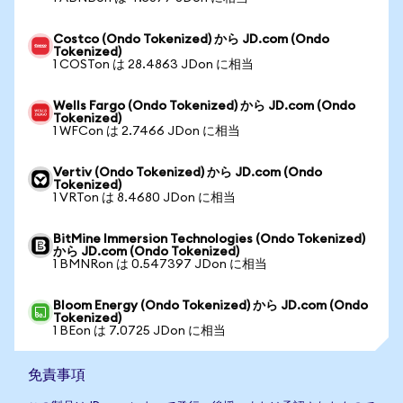
Costco (Ondo Tokenized) から JD.com (Ondo
Tokenized)
1 COSTon は 28.4863 JDon に相当
Wells Fargo (Ondo Tokenized) から JD.com (Ondo
Tokenized)
1 WFCon は 2.7466 JDon に相当
Vertiv (Ondo Tokenized) から JD.com (Ondo
Tokenized)
1 VRTon は 8.4680 JDon に相当
BitMine Immersion Technologies (Ondo Tokenized)
から JD.com (Ondo Tokenized)
1 BMNRon は 0.547397 JDon に相当
Bloom Energy (Ondo Tokenized) から JD.com (Ondo
Tokenized)
1 BEon は 7.0725 JDon に相当
免責事項