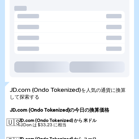
JD.com (Ondo Tokenized)を人気の通貨に換算
して探索する
JD.com (Ondo Tokenized)の今日の換算価格
JD.com (Ondo Tokenized) から 米ドル
🇺🇸
1 JDon は $33.23 に相当