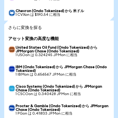
Chevron (Ondo Tokenized) から 米ドル
1 CVXon は $190.54 に相当
さらに変換を探る
アセット変換の高度な機能
United States Oil Fund (Ondo Tokenized) から
JPMorgan Chase (Ondo Tokenized)
1 USOon は 0.324245 JPMon に相当
IBM (Ondo Tokenized) から JPMorgan Chase (Ondo
Tokenized)
1 IBMon は 0.656567 JPMon に相当
Cisco Systems (Ondo Tokenized) から JPMorgan
Chase (Ondo Tokenized)
1 CSCOon は 0.340428 JPMon に相当
Procter & Gamble (Ondo Tokenized) から JPMorgan
Chase (Ondo Tokenized)
1 PGon は 0.411833 JPMon に相当