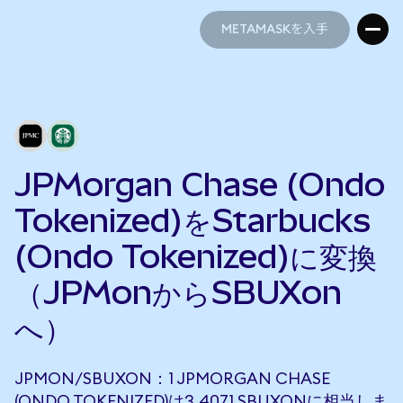
METAMASKを入手
METAMASKを入手
JPMorgan Chase (Ondo
Tokenized)をStarbucks
(Ondo Tokenized)に変換
（JPMonからSBUXon
へ）
JPMON/SBUXON：1 JPMORGAN CHASE
(ONDO TOKENIZED)は3.4071 SBUXONに相当しま