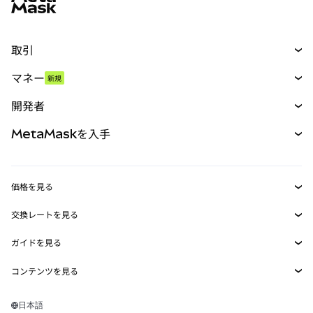
取引
スワップ
マネー
新規
予測
新規
購入
開発者
パーペチュアル
新規
カード
ドキュメントを表示
MetaMaskを入手
RWA
mUSD
新規
ダッシュボード
トランザクションシールド
収益化
Smart Accounts Kit
Agent Wallet
新規
価格を見る
埋め込みウォレット
Snaps
ビットコインの価格
交換レートを見る
MetaMask Connect
イーサリアムの価格
報酬
新規
BTC→USD
Solanaの価格
ガイドを見る
Snaps
セキュリティ
ETH→USD
BTCの購入
Shiba Inuの価格
USDT→INR
コンテンツを見る
Web3サービス
サポート
ETHの購入
Pepeの価格
ビットコインウォレット
BTC→USDT
SOLの購入
キャリア
Tetherの価格
Solanaウォレット
日本語
BTC→INR