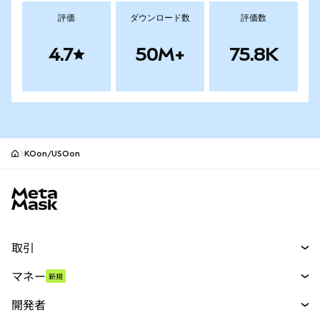
評価
ダウンロード数
評価数
4.7
50M+
75.8K
KOon/USOon
MetaMaskサイトフッター
取引
スワップ
マネー
新規
予測
新規
購入
開発者
パーペチュアル
新規
カード
ドキュメントを表示