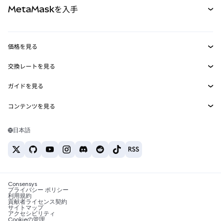
MetaMaskを入手
RWA
mUSD
新規
ダッシュボード
トランザクションシールド
収益化
Smart Accounts Kit
Agent Wallet
新規
価格を見る
埋め込みウォレット
Snaps
ビットコインの価格
交換レートを見る
MetaMask Connect
イーサリアムの価格
報酬
新規
BTC→USD
Solanaの価格
ガイドを見る
Snaps
セキュリティ
ETH→USD
BTCの購入
Shiba Inuの価格
USDT→INR
コンテンツを見る
Web3サービス
サポート
ETHの購入
Pepeの価格
ビットコインウォレット
BTC→USDT
SOLの購入
キャリア
Tetherの価格
Solanaウォレット
日本語
BTC→INR
PEPEの購入
お問い合わせ
USDCの価格
おすすめの暗号資産カード
ETH→USDT
USDTの購入
Chanlinkの価格
おすすめのモバイル暗号資産ウォレット
USDT→PHP
USDCの購入
Polymarketとは？
BTC→EUR
SHIBの購入
Consensys
税制関連ニュース
プライバシー ポリシー
利用規約
BNBの購入
貢献者ライセンス契約
暗号資産の購入方法は？
サイトマップ
アクセシビリティ
ビットコインを売るには？
Cookieの管理