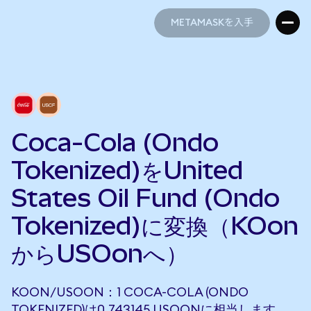
METAMASKを入手
METAMASKを入手
Coca-Cola (Ondo
Tokenized)をUnited
States Oil Fund (Ondo
Tokenized)に変換（KOon
からUSOonへ）
KOON/USOON：1 COCA-COLA (ONDO
TOKENIZED)は0.743145 USOONに相当します