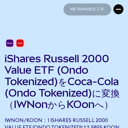
METAMASKを入手
METAMASKを入手
iShares Russell 2000
Value ETF (Ondo
Tokenized)をCoca-Cola
(Ondo Tokenized)に変換
（IWNonからKOonへ）
IWNON/KOON：1 ISHARES RUSSELL 2000
VALUE ETF (ONDO TOKENIZED)は2.5855 KOON