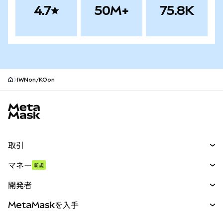
4.7
50M+
75.8K
IWNon/KOon
MetaMaskサイトフッター
取引
スワップ
マネー
新規
予測
新規
購入
開発者
パーペチュアル
新規
カード
ドキュメントを表示
MetaMaskを入手
RWA
mUSD
新規
ダッシュボード
トランザクションシールド