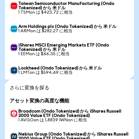
Taiwan Semiconductor Manufacturing (Ondo
Tokenized) から 米ドル
1 TSMon は $423.72 に相当
Arm Holdings plc (Ondo Tokenized) から 米ドル
1 ARMon は $282.27 に相当
iShares MSCI Emerging Markets ETF (Ondo
Tokenized) から 米ドル
1 EEMon は $66.35 に相当
Lockheed (Ondo Tokenized) から 米ドル
1 LMTon は $594.69 に相当
さらに変換を探る
アセット変換の高度な機能
Broadcom (Ondo Tokenized) から iShares Russell
2000 Value ETF (Ondo Tokenized)
1 AVGOon は 1.8839 IWNon に相当
Nebius Group (Ondo Tokenized) から iShares Russell
2000 Value ETF (Ondo Tokenized)