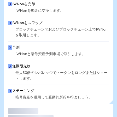
IWNonを売却
IWNonを現金に交換します。
IWNonをスワップ
ブロックチェーン間およびブロックチェーン上でIWNon
を取引します。
予測
IWNonと暗号資産予測市場で取引します。
無期限先物
最大50倍のレバレッジでトークンをロングまたはショー
トします。
ステーキング
暗号資産を運用して受動的所得を得ましょう。
取引