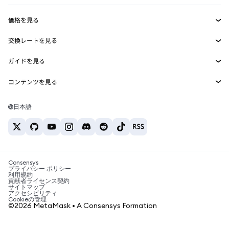
収益化
Smart Accounts Kit
Agent Wallet
新規
価格を見る
埋め込みウォレット
Snaps
ビットコインの価格
交換レートを見る
MetaMask Connect
イーサリアムの価格
報酬
新規
BTC→USD
Solanaの価格
ガイドを見る
Snaps
セキュリティ
ETH→USD
BTCの購入
Shiba Inuの価格
USDT→INR
コンテンツを見る
Web3サービス
サポート
ETHの購入
Pepeの価格
ビットコインウォレット
BTC→USDT
SOLの購入
キャリア
Tetherの価格
Solanaウォレット
日本語
BTC→INR
PEPEの購入
お問い合わせ
USDCの価格
おすすめの暗号資産カード
ETH→USDT
USDTの購入
Chanlinkの価格
おすすめのモバイル暗号資産ウォレット
USDT→PHP
USDCの購入
Polymarketとは？
BTC→EUR
SHIBの購入
Consensys
税制関連ニュース
プライバシー ポリシー
利用規約
BNBの購入
貢献者ライセンス契約
暗号資産の購入方法は？
サイトマップ
アクセシビリティ
ビットコインを売るには？
Cookieの管理
©2026 MetaMask • A Consensys Formation