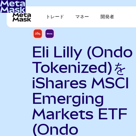
トレード
マネー
開発者
Eli Lilly (Ondo
Tokenized)を
iShares MSCI
Emerging
Markets ETF
(Ondo