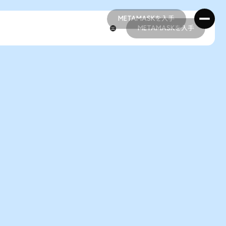
METAMASKを入手
METAMASKを入手
METAMASKを入手
METAMASKを入手