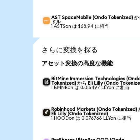
AST SpaceMobile (Ondo Tokenized) 
ドル
1 ASTSon は $68.94 に相当
さらに変換を探る
アセット変換の高度な機能
BitMine Immersion Technologies (Ond
Tokenized) から Eli Lilly (Ondo Tokenize
1 BMNRon は 0.015497 LLYon に相当
Robinhood Markets (Ondo Tokenized)
Eli Lilly (Ondo Tokenized)
1 HOODon は 0.076768 LLYon に相当