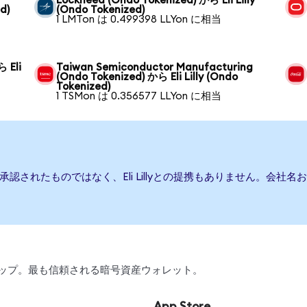
Lockheed (Ondo Tokenized) から Eli Lilly
d)
(Ondo Tokenized)
1 LMTon は 0.499398 LLYon に相当
 Eli
Taiwan Semiconductor Manufacturing
(Ondo Tokenized) から Eli Lilly (Ondo
Tokenized)
1 TSMon は 0.356577 LLYon に相当
または承認されたものではなく、Eli Lillyとの提携もありません。
、スワップ。最も信頼される暗号資産ウォレット。
App Store