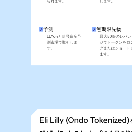
られます。
します。
予測
無期限先物
LLYonと暗号資産予
最大50倍のレバレ
測市場で取引しま
ジでトークンをロ
す。
グまたはショート
ます。
Eli Lilly (Ondo Toke