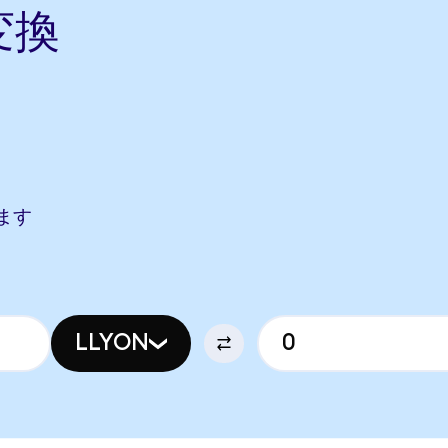
変換
します
LLYON