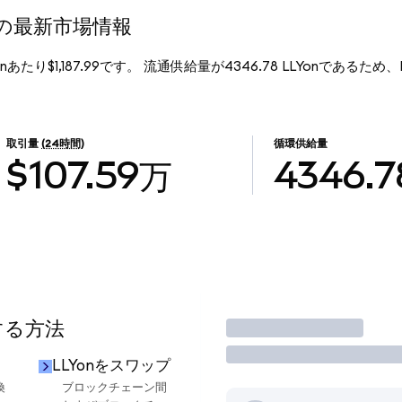
zed)の最新市場情報
LYonあたり$1,187.99です。 流通供給量が4346.78 LLYonであるため、Eli L
。
取引量
(24時間)
循環供給量
$107.59万
4346.7
する方法
取引
LLYonをスワップ
換
ブロックチェーン間