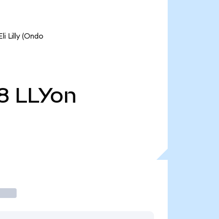
illy (Ondo
8
LLYon