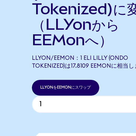
Tokenized)に
（LLYonから
EEMonへ）
LLYON/EEMON：1 ELI LILLY (ONDO
TOKENIZED)は17.8109 EEMONに相当
LLYONをEEMONにスワップ