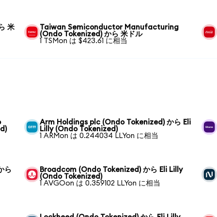
から 米
Taiwan Semiconductor Manufacturing
(Ondo Tokenized) から 米ドル
1 TSMon は $423.61 に相当
o
Arm Holdings plc (Ondo Tokenized) から Eli
d)
Lilly (Ondo Tokenized)
1 ARMon は 0.244034 LLYon に相当
 から
Broadcom (Ondo Tokenized) から Eli Lilly
(Ondo Tokenized)
1 AVGOon は 0.359102 LLYon に相当