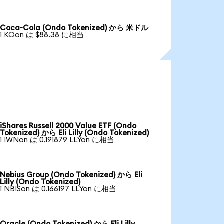
Coca-Cola (Ondo Tokenized) から 米ドル
1 KOon は $88.38 に相当
iShares Russell 2000 Value ETF (Ondo
Tokenized) から Eli Lilly (Ondo Tokenized)
1 IWNon は 0.191879 LLYon に相当
Nebius Group (Ondo Tokenized) から Eli
Lilly (Ondo Tokenized)
1 NBISon は 0.166197 LLYon に相当