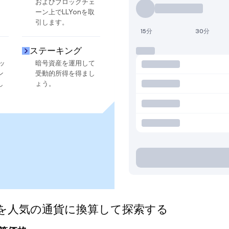
およびブロックチェ
ーン上でLLYonを取
引します。
15分
30分
ステーキング
ッ
暗号資産を運用して
ン
受動的所得を得まし
し
ょう。
nized)を人気の通貨に換算して探索する