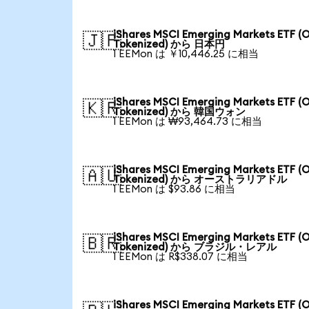
iShares MSCI Emerging Markets ETF (
🇯🇵
Tokenized) から 日本円
1 EEMon は ￥10,446.25 に相当
iShares MSCI Emerging Markets ETF (
🇰🇷
Tokenized) から 韓国ウォン
1 EEMon は ₩93,464.73 に相当
iShares MSCI Emerging Markets ETF (
🇦🇺
Tokenized) から オーストラリアドル
1 EEMon は $93.86 に相当
iShares MSCI Emerging Markets ETF (
🇧🇷
Tokenized) から ブラジル・レアル
1 EEMon は R$338.07 に相当
iShares MSCI Emerging Markets ETF (