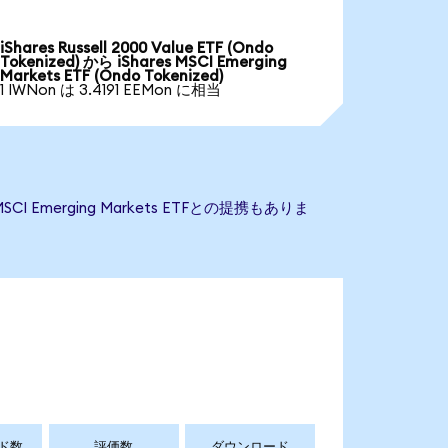
iShares Russell 2000 Value ETF (Ondo
Tokenized) から iShares MSCI Emerging
Markets ETF (Ondo Tokenized)
1 IWNon は 3.4191 EEMon に相当
I Emerging Markets ETFとの提携もありま
ド数
評価数
ダウンロード