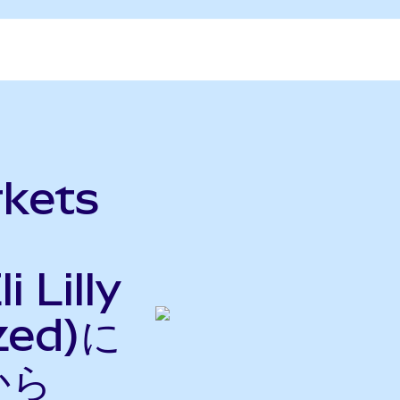
kets
 Lilly
zed)に
から