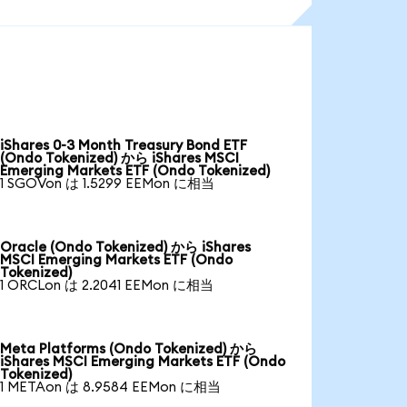
iShares 0-3 Month Treasury Bond ETF
(Ondo Tokenized) から iShares MSCI
Emerging Markets ETF (Ondo Tokenized)
1 SGOVon は 1.5299 EEMon に相当
Oracle (Ondo Tokenized) から iShares
MSCI Emerging Markets ETF (Ondo
Tokenized)
1 ORCLon は 2.2041 EEMon に相当
Meta Platforms (Ondo Tokenized) から
iShares MSCI Emerging Markets ETF (Ondo
Tokenized)
1 METAon は 8.9584 EEMon に相当