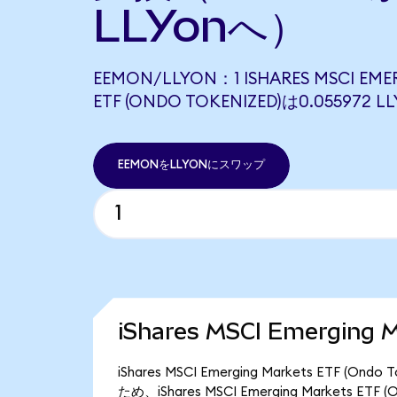
LLYonへ）
EEMON/LLYON：1 ISHARES MSCI EME
ETF (ONDO TOKENIZED)は0.05597
EEMONをLLYONにスワップ
iShares MSCI Emerging
iShares MSCI Emerging Markets ETF
ため、iShares MSCI Emerging Markets E