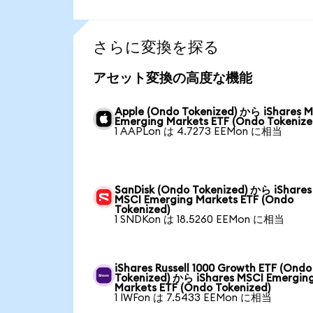
さらに変換を探る
アセット変換の高度な機能
Apple (Ondo Tokenized) から iShares 
Emerging Markets ETF (Ondo Tokenize
1 AAPLon は 4.7273 EEMon に相当
SanDisk (Ondo Tokenized) から iShares
MSCI Emerging Markets ETF (Ondo
Tokenized)
1 SNDKon は 18.5260 EEMon に相当
iShares Russell 1000 Growth ETF (Ondo
Tokenized) から iShares MSCI Emergin
Markets ETF (Ondo Tokenized)
1 IWFon は 7.5433 EEMon に相当