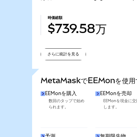
時価総額
$739.58万
さらに統計を見る
さらに統計を見る
MetaMaskでEEMonを使
EEMonを購入
EEMonを売却
数回のタップで始め
EEMonを現金に交
られます。
します。
予測
無期限先物