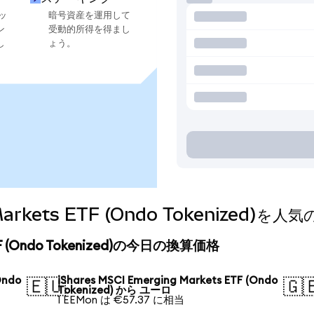
ッ
暗号資産を運用して
ン
受動的所得を得まし
し
ょう。
g Markets ETF (Ondo Tokenize
 ETF (Ondo Tokenized)の今日の換算価格
Ondo
iShares MSCI Emerging Markets ETF (Ondo
🇪🇺
🇬
Tokenized) から ユーロ
1 EEMon は €57.37 に相当