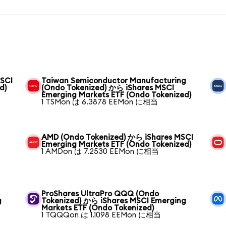
MSCI
Taiwan Semiconductor Manufacturing
d)
(Ondo Tokenized) から iShares MSCI
Emerging Markets ETF (Ondo Tokenized)
1 TSMon は 6.3878 EEMon に相当
AMD (Ondo Tokenized) から iShares MSCI
Emerging Markets ETF (Ondo Tokenized)
1 AMDon は 7.2530 EEMon に相当
ProShares UltraPro QQQ (Ondo
g
Tokenized) から iShares MSCI Emerging
Markets ETF (Ondo Tokenized)
1 TQQQon は 1.1098 EEMon に相当