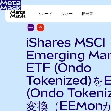
トレード
マネー
開発者
iShares MSCI
Emerging Mar
ETF (Ondo
Tokenized)をEli
(Ondo Tokeni
変換（EEMon