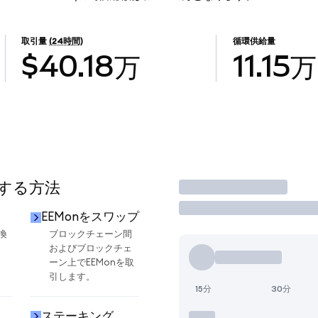
取引量
(24時間)
循環供給量
$40.18万
11.15万
用する方法
取引
EEMonをスワップ
換
ブロックチェーン間
およびブロックチェ
ーン上でEEMonを取
引します。
15分
30分
ステーキング