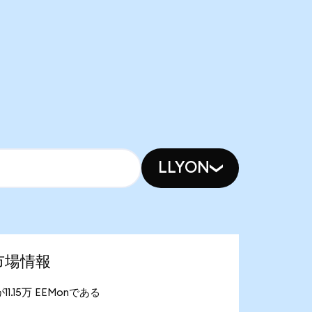
LLYON
新市場情報
が11.15万 EEMonである