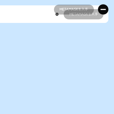
METAMASKを入手
METAMASKを入手
METAMASKを入手
METAMASKを入手