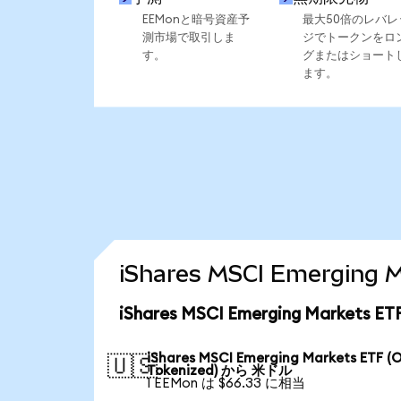
EEMonと暗号資産予
最大50倍のレバレ
測市場で取引しま
ジでトークンをロ
す。
グまたはショート
ます。
iShares MSCI Emergin
iShares MSCI Emerging Markets
iShares MSCI Emerging Markets ETF (
🇺🇸
Tokenized) から 米ドル
1 EEMon は $66.33 に相当