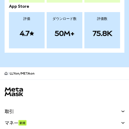
App Store
評価
ダウンロード数
評価数
4.7
50M+
75.8K
LLYon/METAon
MetaMaskサイトフッター
取引
スワップ
マネー
新規
予測
新規
購入