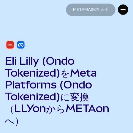
METAMASKを入手
METAMASKを入手
Eli Lilly (Ondo
Tokenized)をMeta
Platforms (Ondo
Tokenized)に変換
（LLYonからMETAon
へ）