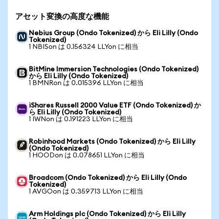
アセット変換の高度な機能
Nebius Group (Ondo Tokenized) から Eli Lilly (Ondo
Tokenized)
1 NBISon は 0.156324 LLYon に相当
BitMine Immersion Technologies (Ondo Tokenized)
から Eli Lilly (Ondo Tokenized)
1 BMNRon は 0.015396 LLYon に相当
iShares Russell 2000 Value ETF (Ondo Tokenized) か
ら Eli Lilly (Ondo Tokenized)
1 IWNon は 0.191223 LLYon に相当
Robinhood Markets (Ondo Tokenized) から Eli Lilly
(Ondo Tokenized)
1 HOODon は 0.078651 LLYon に相当
Broadcom (Ondo Tokenized) から Eli Lilly (Ondo
Tokenized)
1 AVGOon は 0.359713 LLYon に相当
Arm Holdings plc (Ondo Tokenized) から Eli Lilly