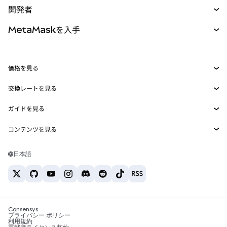
開発者
パーペチュアル
新規
カード
ドキュメントを表示
MetaMaskを入手
RWA
mUSD
新規
ダッシュボード
トランザクションシールド
収益化
Smart Accounts Kit
Agent Wallet
新規
価格を見る
埋め込みウォレット
Snaps
ビットコインの価格
交換レートを見る
MetaMask Connect
イーサリアムの価格
報酬
新規
BTC→USD
Solanaの価格
ガイドを見る
Snaps
セキュリティ
ETH→USD
BTCの購入
Shiba Inuの価格
USDT→INR
コンテンツを見る
Web3サービス
サポート
ETHの購入
Pepeの価格
ビットコインウォレット
BTC→USDT
SOLの購入
キャリア
Tetherの価格
Solanaウォレット
日本語
BTC→INR
PEPEの購入
お問い合わせ
USDCの価格
おすすめの暗号資産カード
ETH→USDT
USDTの購入
Chanlinkの価格
おすすめのモバイル暗号資産ウォレット
USDT→PHP
USDCの購入
Polymarketとは？
BTC→EUR
SHIBの購入
Consensys
税制関連ニュース
プライバシー ポリシー
利用規約
BNBの購入