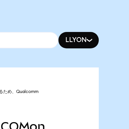
LLYON
あるため、Qualcomm
COMon