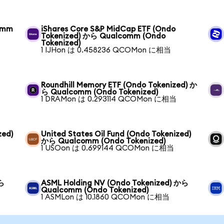
comm
iShares Core S&P MidCap ETF (Ondo
Tokenized) から Qualcomm (Ondo
Tokenized)
1 IJHon は 0.458236 QCOMon に相当
Roundhill Memory ETF (Ondo Tokenized) か
ら Qualcomm (Ondo Tokenized)
1 DRAMon は 0.293114 QCOMon に相当
zed)
United States Oil Fund (Ondo Tokenized)
から Qualcomm (Ondo Tokenized)
1 USOon は 0.699144 QCOMon に相当
から
ASML Holding NV (Ondo Tokenized) から
Qualcomm (Ondo Tokenized)
1 ASMLon は 10.1860 QCOMon に相当