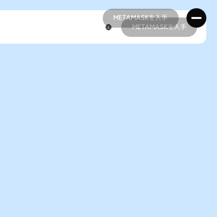
METAMASKを入手
METAMASKを入手
METAMASKを入手
METAMASKを入手