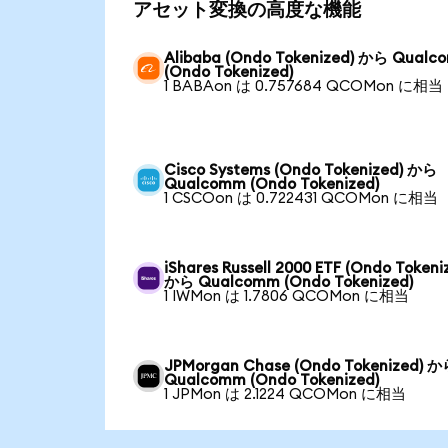
アセット変換の高度な機能
Alibaba (Ondo Tokenized) から Qual
(Ondo Tokenized)
1 BABAon は 0.757684 QCOMon に相当
Cisco Systems (Ondo Tokenized) から
Qualcomm (Ondo Tokenized)
1 CSCOon は 0.722431 QCOMon に相当
iShares Russell 2000 ETF (Ondo Tokeni
から Qualcomm (Ondo Tokenized)
1 IWMon は 1.7806 QCOMon に相当
JPMorgan Chase (Ondo Tokenized) 
Qualcomm (Ondo Tokenized)
1 JPMon は 2.1224 QCOMon に相当