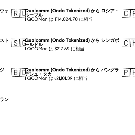
韓国ウォ
Qualcomm (Ondo Tokenized) から ロシア・
🇷🇺
🇨
ルーブル
1 QCOMon は ₽14,024.70 に相当
オースト
Qualcomm (Ondo Tokenized) から シンガポ
🇸🇬
🇨
ールドル
1 QCOMon は $217.89 に相当
ラジ
Qualcomm (Ondo Tokenized) から バングラ
🇧🇩
🇵
デシュ・タカ
1 QCOMon は ৳21,101.39 に相当
ポーラン