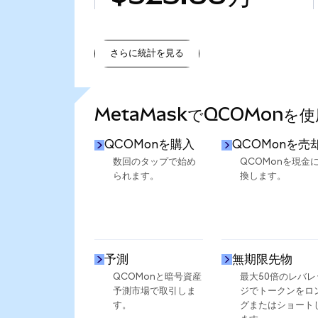
さらに統計を見る
さらに統計を見る
MetaMaskでQCOMonを
QCOMonを購入
QCOMonを売
数回のタップで始め
QCOMonを現金
られます。
換します。
予測
無期限先物
QCOMonと暗号資産
最大50倍のレバレ
予測市場で取引しま
ジでトークンをロ
す。
グまたはショート