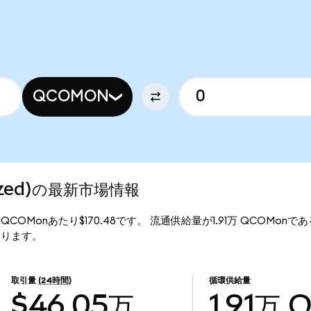
QCOMON
nized)の最新市場情報
格は、1QCOMonあたり$170.48です。 流通供給量が1.91万 QCOMonで
となります。
取引量
(24時間)
循環供給量
$46.05万
1.91万
Q