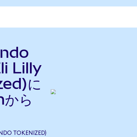
ndo
 Lilly
zed)に
nから
DO TOKENIZED)