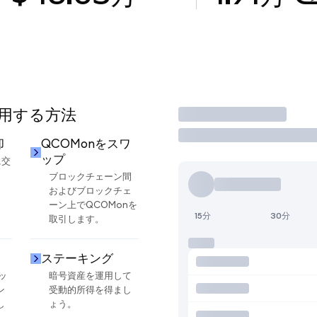
使用する方法
取引
却
QCOMonをスワ
ップ
に交
ブロックチェーン間
およびブロックチェ
ーン上でQCOMonを
15分
30分
取引します。
ステーキング
ッ
暗号資産を運用して
ン
受動的所得を得まし
し
ょう。