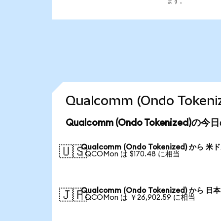
ます。
Qualcomm (Ondo Tok
Qualcomm (Ondo Tokenized)
Qualcomm (Ondo Tokenized) から 米
🇺🇸
1 QCOMon は $170.48 に相当
Qualcomm (Ondo Tokenized) から 日
🇯🇵
1 QCOMon は ￥26,902.59 に相当