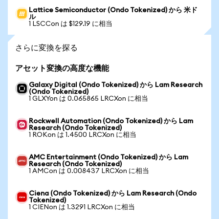
Lattice Semiconductor (Ondo Tokenized) から 米ド
ル
1 LSCCon は $129.19 に相当
さらに変換を探る
アセット変換の高度な機能
Galaxy Digital (Ondo Tokenized) から Lam Research
(Ondo Tokenized)
1 GLXYon は 0.065865 LRCXon に相当
Rockwell Automation (Ondo Tokenized) から Lam
Research (Ondo Tokenized)
1 ROKon は 1.4500 LRCXon に相当
AMC Entertainment (Ondo Tokenized) から Lam
Research (Ondo Tokenized)
1 AMCon は 0.008437 LRCXon に相当
Ciena (Ondo Tokenized) から Lam Research (Ondo
Tokenized)
1 CIENon は 1.3291 LRCXon に相当