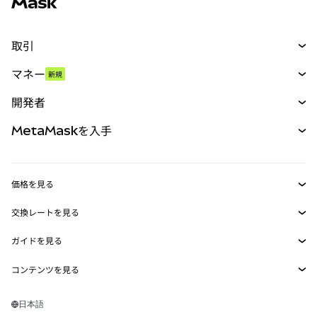
取引
スワップ
マネー
新規
予測
新規
購入
開発者
パーペチュアル
新規
カード
ドキュメントを表示
MetaMaskを入手
RWA
mUSD
新規
ダッシュボード
トランザクションシールド
収益化
Smart Accounts Kit
Agent Wallet
新規
価格を見る
埋め込みウォレット
Snaps
ビットコインの価格
交換レートを見る
MetaMask Connect
イーサリアムの価格
報酬
新規
BTC→USD
Solanaの価格
ガイドを見る
Snaps
セキュリティ
ETH→USD
BTCの購入
Shiba Inuの価格
USDT→INR
コンテンツを見る
Web3サービス
サポート
ETHの購入
Pepeの価格
ビットコインウォレット
BTC→USDT
SOLの購入
キャリア
Tetherの価格
Solanaウォレット
日本語
BTC→INR