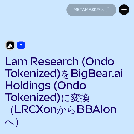
METAMASKを入手
METAMASKを入手
Lam Research (Ondo
Tokenized)をBigBear.ai
Holdings (Ondo
Tokenized)に変換
（LRCXonからBBAIon
へ）