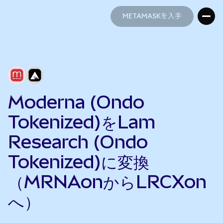
METAMASKを入手
METAMASKを入手
Moderna (Ondo
Tokenized)をLam
Research (Ondo
Tokenized)に変換
（MRNAonからLRCXon
へ）