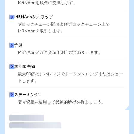
MRNAonを現金に交換します。
MRNAonをスワップ
ブロックチェーン間およびブロックチェーン上で
MRNAonを取引します。
予測
MRNAonと暗号資産予測市場で取引します。
無期限先物
最大50倍のレバレッジでトークンをロングまたはショー
トします。
ステーキング
暗号資産を運用して受動的所得を得ましょう。
取引