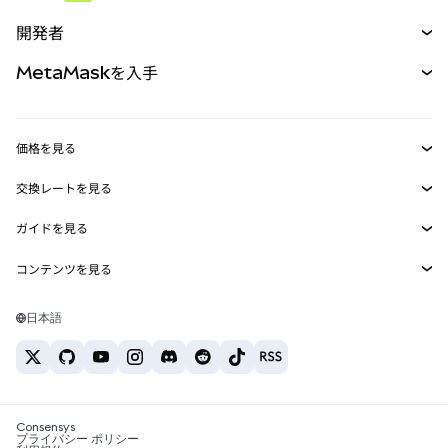
予測
新規
購入
開発者
パーペチュアル
新規
カード
ドキュメントを表示
MetaMaskを入手
RWA
mUSD
新規
ダッシュボード
トランザクションシールド
収益化
Smart Accounts Kit
Agent Wallet
新規
価格を見る
埋め込みウォレット
Snaps
ビットコインの価格
交換レートを見る
MetaMask Connect
イーサリアムの価格
報酬
新規
BTC→USD
Solanaの価格
ガイドを見る
Snaps
セキュリティ
ETH→USD
BTCの購入
Shiba Inuの価格
USDT→INR
コンテンツを見る
Web3サービス
サポート
ETHの購入
Pepeの価格
ビットコインウォレット
BTC→USDT
SOLの購入
キャリア
Tetherの価格
Solanaウォレット
日本語
BTC→INR
PEPEの購入
お問い合わせ
USDCの価格
おすすめの暗号資産カード
ETH→USDT
USDTの購入
Chanlinkの価格
おすすめのモバイル暗号資産ウォレット
USDT→PHP
USDCの購入
Polymarketとは？
BTC→EUR
SHIBの購入
Consensys
税制関連ニュース
プライバシー ポリシー