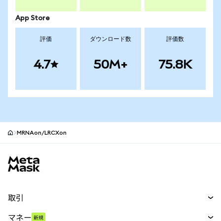
App Store
評価
ダウンロード数
評価数
4.7
50M+
75.8K
MRNAon/LRCXon
MetaMaskサイトフッター
取引
スワップ
マネー
新規