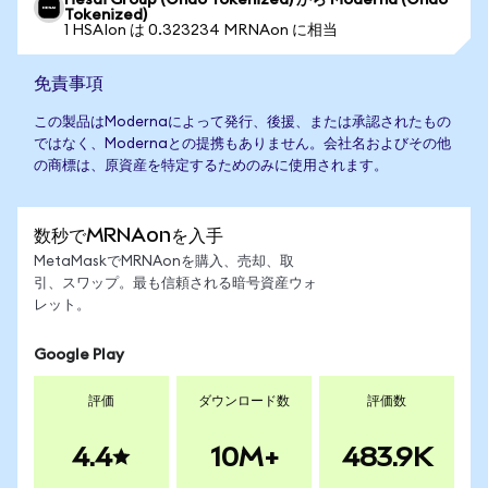
Hesai Group (Ondo Tokenized) から Moderna (Ondo
Tokenized)
1 HSAIon は 0.323234 MRNAon に相当
免責事項
この製品はModernaによって発行、後援、または承認されたもの
ではなく、Modernaとの提携もありません。会社名およびその他
の商標は、原資産を特定するためのみに使用されます。
数秒でMRNAonを入手
MetaMaskでMRNAonを購入、売却、取
引、スワップ。最も信頼される暗号資産ウォ
レット。
Google Play
評価
ダウンロード数
評価数
4.4
10M+
483.9K