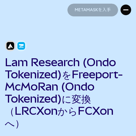
METAMASKを入手
METAMASKを入手
Lam Research (Ondo
Tokenized)をFreeport-
McMoRan (Ondo
Tokenized)に変換
（LRCXonからFCXon
へ）