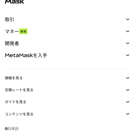
取引
スワップ
マネー
新規
予測
新規
購入
開発者
パーペチュアル
新規
カード
ドキュメントを表示
MetaMaskを入手
RWA
mUSD
新規
ダッシュボード
トランザクションシールド
収益化
Smart Accounts Kit
Agent Wallet
新規
価格を見る
埋め込みウォレット
Snaps
ビットコインの価格
交換レートを見る
MetaMask Connect
イーサリアムの価格
報酬
新規
BTC→USD
Solanaの価格
ガイドを見る
Snaps
セキュリティ
ETH→USD
BTCの購入
Shiba Inuの価格
USDT→INR
コンテンツを見る
Web3サービス
サポート
ETHの購入
Pepeの価格
ビットコインウォレット
BTC→USDT
SOLの購入
キャリア
Tetherの価格
Solanaウォレット
日本語
BTC→INR