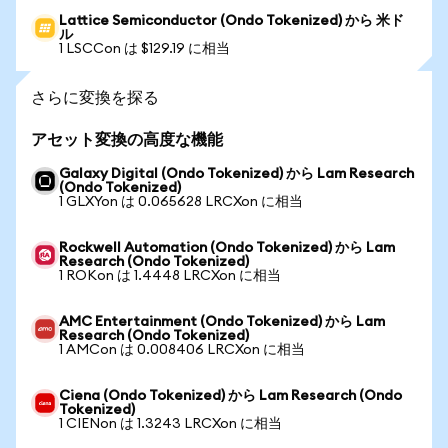
Lattice Semiconductor (Ondo Tokenized) から 米ド
ル
1 LSCCon は $129.19 に相当
さらに変換を探る
アセット変換の高度な機能
Galaxy Digital (Ondo Tokenized) から Lam Research
(Ondo Tokenized)
1 GLXYon は 0.065628 LRCXon に相当
Rockwell Automation (Ondo Tokenized) から Lam
Research (Ondo Tokenized)
1 ROKon は 1.4448 LRCXon に相当
AMC Entertainment (Ondo Tokenized) から Lam
Research (Ondo Tokenized)
1 AMCon は 0.008406 LRCXon に相当
Ciena (Ondo Tokenized) から Lam Research (Ondo
Tokenized)
1 CIENon は 1.3243 LRCXon に相当