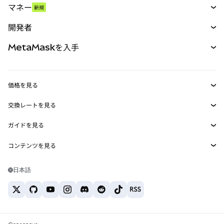
マネー
新規
予測
新規
購入
開発者
パーペチュアル
新規
カード
ドキュメントを表示
MetaMaskを入手
RWA
mUSD
新規
ダッシュボード
トランザクションシールド
収益化
Smart Accounts Kit
Agent Wallet
新規
価格を見る
埋め込みウォレット
Snaps
ビットコインの価格
交換レートを見る
MetaMask Connect
イーサリアムの価格
報酬
新規
BTC→USD
Solanaの価格
ガイドを見る
Snaps
セキュリティ
ETH→USD
BTCの購入
Shiba Inuの価格
USDT→INR
コンテンツを見る
Web3サービス
サポート
ETHの購入
Pepeの価格
ビットコインウォレット
BTC→USDT
SOLの購入
キャリア
Tetherの価格
Solanaウォレット
日本語
BTC→INR
PEPEの購入
お問い合わせ
USDCの価格
おすすめの暗号資産カード
ETH→USDT
USDTの購入
Chanlinkの価格
おすすめのモバイル暗号資産ウォレット
USDT→PHP
USDCの購入
Polymarketとは？
BTC→EUR