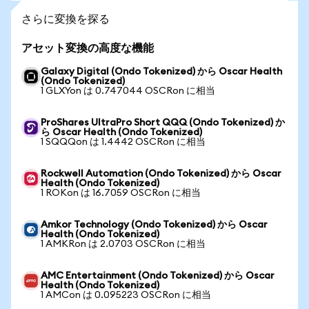
さらに変換を探る
アセット変換の高度な機能
Galaxy Digital (Ondo Tokenized) から Oscar Health
(Ondo Tokenized)
1 GLXYon は 0.747044 OSCRon に相当
ProShares UltraPro Short QQQ (Ondo Tokenized) か
ら Oscar Health (Ondo Tokenized)
1 SQQQon は 1.4442 OSCRon に相当
Rockwell Automation (Ondo Tokenized) から Oscar
Health (Ondo Tokenized)
1 ROKon は 16.7059 OSCRon に相当
Amkor Technology (Ondo Tokenized) から Oscar
Health (Ondo Tokenized)
1 AMKRon は 2.0703 OSCRon に相当
AMC Entertainment (Ondo Tokenized) から Oscar
Health (Ondo Tokenized)
1 AMCon は 0.095223 OSCRon に相当